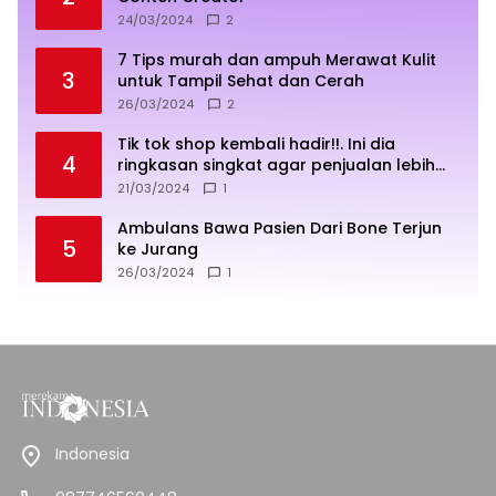
24/03/2024
2
7 Tips murah dan ampuh Merawat Kulit
3
untuk Tampil Sehat dan Cerah
26/03/2024
2
Tik tok shop kembali hadir!!. Ini dia
4
ringkasan singkat agar penjualan lebih
sukses
21/03/2024
1
Ambulans Bawa Pasien Dari Bone Terjun
5
ke Jurang
26/03/2024
1
Indonesia