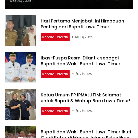
Mengecewakan Rakyat
06/03/2025
Hari Pertama Menjabat, Ini Himbauan
Penting dari Bupati Luwu Timur
Kepala Daerah
04/03/2025
Ibas-Puspa Resmi Dilantik sebagai
Bupati dan Wakil Bupati Luwu Timur
Kepala Daerah
21/02/2025
Ketua Umum PP IPMALUTIM: Selamat
untuk Bupati & Wabup Baru Luwu Timur!
Kepala Daerah
21/02/2025
Bupati dan Wakil Bupati Luwu Timur Ikuti
Gladi Kotor di Monas Jelang Pelantikan