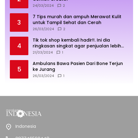
24/03/2024
2
7 Tips murah dan ampuh Merawat Kulit
3
untuk Tampil Sehat dan Cerah
26/03/2024
2
Tik tok shop kembali hadir!!. Ini dia
4
ringkasan singkat agar penjualan lebih
sukses
21/03/2024
1
Ambulans Bawa Pasien Dari Bone Terjun
5
ke Jurang
26/03/2024
1
Indonesia