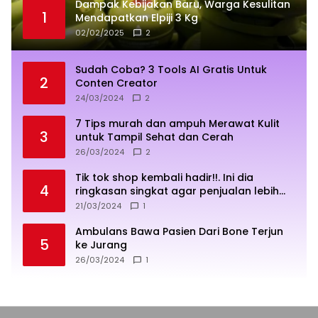
Dampak Kebijakan Baru, Warga Kesulitan
1
Mendapatkan Elpiji 3 Kg
02/02/2025
2
Sudah Coba? 3 Tools AI Gratis Untuk
2
Conten Creator
24/03/2024
2
7 Tips murah dan ampuh Merawat Kulit
3
untuk Tampil Sehat dan Cerah
26/03/2024
2
Tik tok shop kembali hadir!!. Ini dia
4
ringkasan singkat agar penjualan lebih
sukses
21/03/2024
1
Ambulans Bawa Pasien Dari Bone Terjun
5
ke Jurang
26/03/2024
1