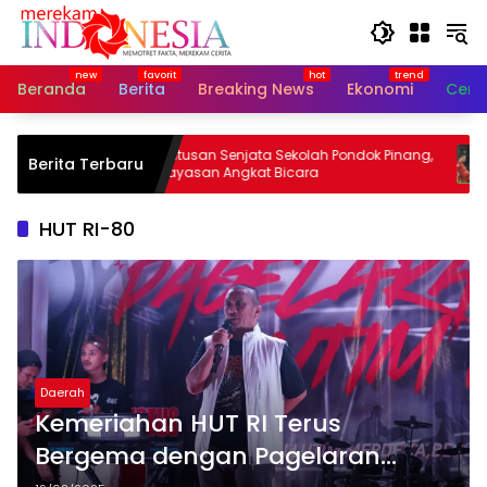
Langsung
ke
konten
Beranda
Berita
Breaking News
Ekonomi
Cerit
ayi
Ratusan Senjata Sekolah Pondok Pinang,
Hai
Berita Terbaru
Yayasan Angkat Bicara
Vie
HUT RI-80
Daerah
Kemeriahan HUT RI Terus
Bergema dengan Pagelaran