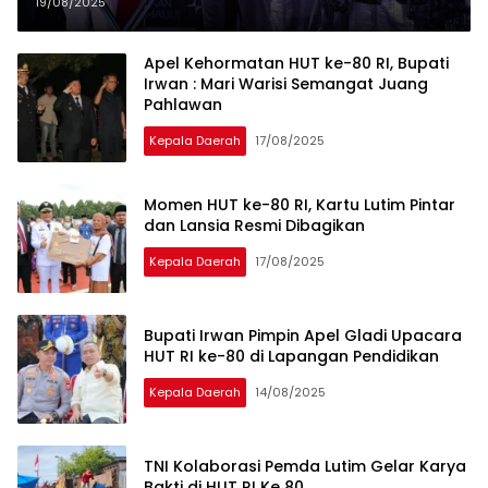
Musik Lutim Juara
19/08/2025
Apel Kehormatan HUT ke-80 RI, Bupati
Irwan : Mari Warisi Semangat Juang
Pahlawan
Kepala Daerah
17/08/2025
Momen HUT ke-80 RI, Kartu Lutim Pintar
dan Lansia Resmi Dibagikan
Kepala Daerah
17/08/2025
Bupati Irwan Pimpin Apel Gladi Upacara
HUT RI ke-80 di Lapangan Pendidikan
Kepala Daerah
14/08/2025
TNI Kolaborasi Pemda Lutim Gelar Karya
Bakti di HUT RI Ke 80