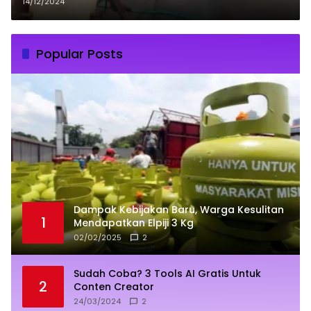
Berisi BBM
14/12/2024
Popular Posts
Dampak Kebijakan Baru, Warga Kesulitan
1
Mendapatkan Elpiji 3 Kg
02/02/2025
2
Sudah Coba? 3 Tools AI Gratis Untuk
2
Conten Creator
24/03/2024
2