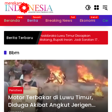
Langsung
ke
konten
Beranda
Berita
Breaking News
Ekonomi
Cerit
Tegaskan
Paskibraka Luwu Timur Disiapkan
Berita Terbaru
an
Matang, Bupati Irwan: Jadi Sorotan 17
Agustus
Bbm
Peristiwa
Motor Terbakar di Luwu Timur,
Diduga Akibat Angkut Jerigen