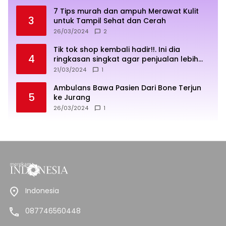
7 Tips murah dan ampuh Merawat Kulit
3
untuk Tampil Sehat dan Cerah
26/03/2024
2
Tik tok shop kembali hadir!!. Ini dia
4
ringkasan singkat agar penjualan lebih
sukses
21/03/2024
1
Ambulans Bawa Pasien Dari Bone Terjun
5
ke Jurang
26/03/2024
1
Indonesia
087746560448