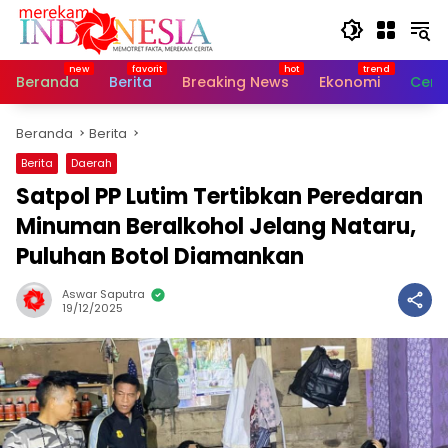
Langsung
ke
konten
Beranda
Berita
Breaking News
Ekonomi
Cerit
Beranda
Berita
Berita
Daerah
Satpol PP Lutim Tertibkan Peredaran
Minuman Beralkohol Jelang Nataru,
Puluhan Botol Diamankan
Aswar Saputra
19/12/2025