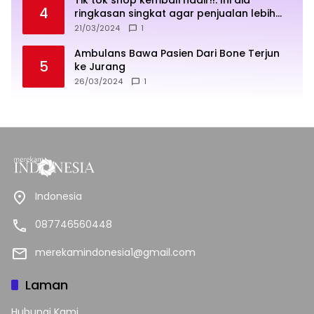
4
ringkasan singkat agar penjualan lebih
sukses
21/03/2024
1
Ambulans Bawa Pasien Dari Bone Terjun
5
ke Jurang
26/03/2024
1
Indonesia
087746560448
merekamindonesia1@gmail.com
Laman
Hubungi Kami