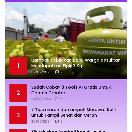
Dampak Kebijakan Baru, Warga Kesulitan
1
Mendapatkan Elpiji 3 Kg
02/02/2025
2
Sudah Coba? 3 Tools AI Gratis Untuk
2
Conten Creator
24/03/2024
2
7 Tips murah dan ampuh Merawat Kulit
3
untuk Tampil Sehat dan Cerah
26/03/2024
2
Tik tok shop kembali hadir!!. Ini dia