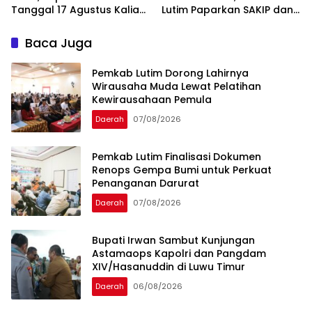
Tanggal 17 Agustus Kalian
Lutim Paparkan SAKIP dan
Jadi Perhatian
Capaian Kinerja
Baca Juga
Pemkab Lutim Dorong Lahirnya
Wirausaha Muda Lewat Pelatihan
Kewirausahaan Pemula
Daerah
07/08/2026
Pemkab Lutim Finalisasi Dokumen
Renops Gempa Bumi untuk Perkuat
Penanganan Darurat
Daerah
07/08/2026
Bupati Irwan Sambut Kunjungan
Astamaops Kapolri dan Pangdam
XIV/Hasanuddin di Luwu Timur
Daerah
06/08/2026