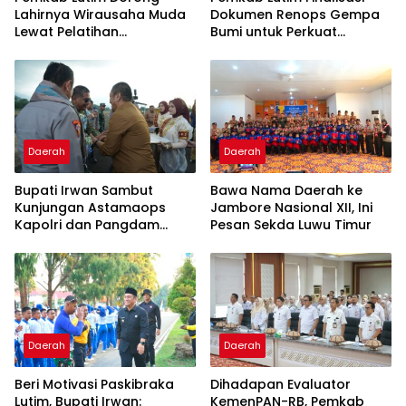
Lahirnya Wirausaha Muda
Dokumen Renops Gempa
Lewat Pelatihan
Bumi untuk Perkuat
Kewirausahaan Pemula
Penanganan Darurat
Daerah
Daerah
Bupati Irwan Sambut
Bawa Nama Daerah ke
Kunjungan Astamaops
Jambore Nasional XII, Ini
Kapolri dan Pangdam
Pesan Sekda Luwu Timur
XIV/Hasanuddin di Luwu
Timur
Daerah
Daerah
Beri Motivasi Paskibraka
Dihadapan Evaluator
Lutim, Bupati Irwan:
KemenPAN-RB, Pemkab