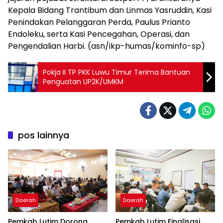
Kepala Bidang Trantibum dan Linmas Yasruddin, Kasi
Penindakan Pelanggaran Perda, Paulus Prianto
Endoleku, serta Kasi Pencegahan, Operasi, dan
Pengendalian Harbi. (asn/ikp-humas/kominfo-sp)
Pokja II TP PKK Luwu Timur Terima Bantuan
Penguatan UP2K/UMKM
pos lainnya
Daerah
Daerah
Pemkab Lutim Dorong
Pemkab Lutim Finalisasi