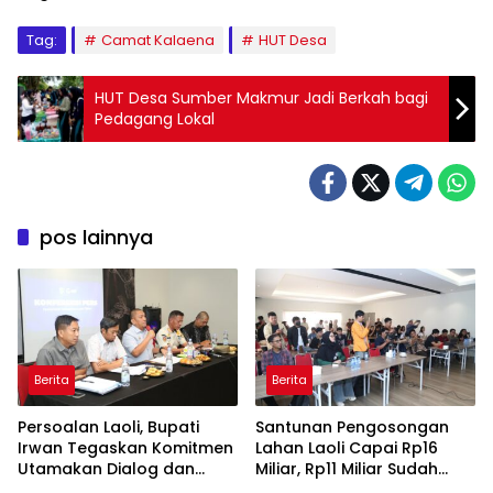
Tag:
Camat Kalaena
HUT Desa
HUT Desa Sumber Makmur Jadi Berkah bagi
Pedagang Lokal
pos lainnya
Berita
Berita
Persoalan Laoli, Bupati
Santunan Pengosongan
Irwan Tegaskan Komitmen
Lahan Laoli Capai Rp16
Utamakan Dialog dan
Miliar, Rp11 Miliar Sudah
Aspirasi Warga
Diterima 83 Warga