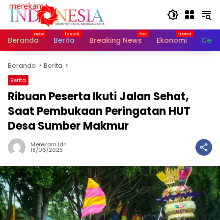
Langsung
ke
konten
Beranda
Berita
Breaking News
Ekonomi
Cerit
Beranda
Berita
Berita
Ribuan Peserta Ikuti Jalan Sehat,
Saat Pembukaan Peringatan HUT
Desa Sumber Makmur
Merekam Idn
18/06/2025