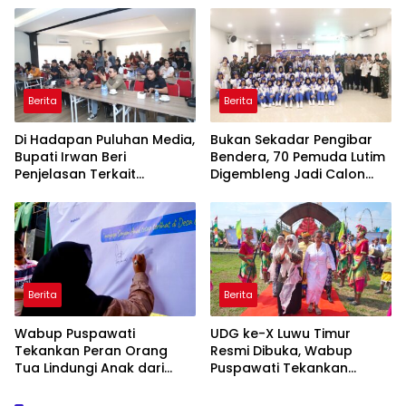
Berita
Berita
Di Hadapan Puluhan Media,
‎Bukan Sekadar Pengibar
Bupati Irwan Beri
Bendera, 70 Pemuda Lutim
Penjelasan Terkait
Digembleng Jadi Calon
Pengosongan Lahan Laoli
Pemimpin Masa Depan
Berita
Berita
Wabup Puspawati
UDG ke-X Luwu Timur
Tekankan Peran Orang
Resmi Dibuka, Wabup
Tua Lindungi Anak dari
Puspawati Tekankan
Dampak Penggunaan
Kerukunan dan Sportivitas
Gawai