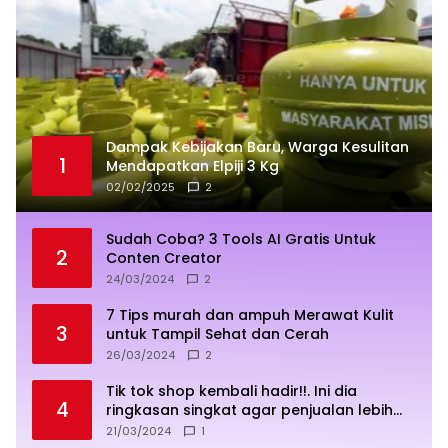
Dampak Kebijakan Baru, Warga Kesulitan
1
Mendapatkan Elpiji 3 Kg
02/02/2025
2
Sudah Coba? 3 Tools AI Gratis Untuk
2
Conten Creator
24/03/2024
2
7 Tips murah dan ampuh Merawat Kulit
3
untuk Tampil Sehat dan Cerah
26/03/2024
2
Tik tok shop kembali hadir!!. Ini dia
4
ringkasan singkat agar penjualan lebih
sukses
21/03/2024
1