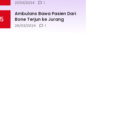
penjualan lebih sukses
21/03/2024
1
Ambulans Bawa Pasien Dari
5
Bone Terjun ke Jurang
26/03/2024
1