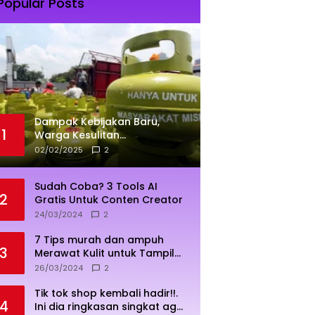
Popular Posts
Dampak Kebijakan Baru,
1
Warga Kesulitan
Mendapatkan Elpiji 3 Kg
02/02/2025
2
Sudah Coba? 3 Tools AI
2
Gratis Untuk Conten Creator
24/03/2024
2
7 Tips murah dan ampuh
3
Merawat Kulit untuk Tampil
Sehat dan Cerah
26/03/2024
2
Tik tok shop kembali hadir!!.
4
Ini dia ringkasan singkat agar