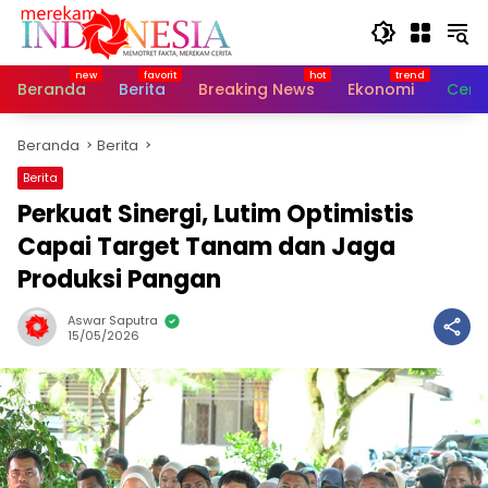
Langsung
ke
konten
Beranda
Berita
Breaking News
Ekonomi
Cerit
Beranda
Berita
Berita
Perkuat Sinergi, Lutim Optimistis
Capai Target Tanam dan Jaga
Produksi Pangan
Aswar Saputra
15/05/2026