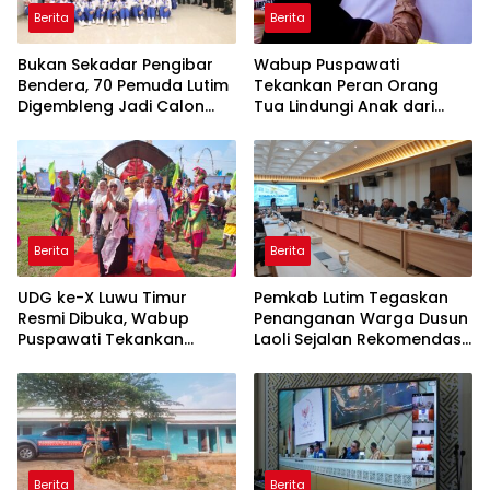
Berita
Berita
‎Bukan Sekadar Pengibar
Wabup Puspawati
Bendera, 70 Pemuda Lutim
Tekankan Peran Orang
Digembleng Jadi Calon
Tua Lindungi Anak dari
Pemimpin Masa Depan
Dampak Penggunaan
Gawai
Berita
Berita
UDG ke-X Luwu Timur
Pemkab Lutim Tegaskan
Resmi Dibuka, Wabup
Penanganan Warga Dusun
Puspawati Tekankan
Laoli Sejalan Rekomendasi
Kerukunan dan Sportivitas
Komnas HAM
Berita
Berita