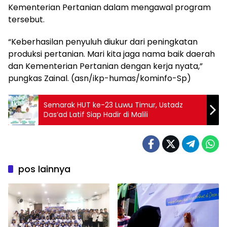
Kementerian Pertanian dalam mengawal program
tersebut.
“Keberhasilan penyuluh diukur dari peningkatan
produksi pertanian. Mari kita jaga nama baik daerah
dan Kementerian Pertanian dengan kerja nyata,”
pungkas Zainal. (asn/ikp-humas/kominfo-Sp)
Semarak HUT ke-23 Luwu Timur, Ustadz
Das’ad Latif Siap Hadir di Malili
pos lainnya