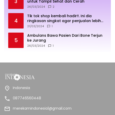
3
untuk Tampil Sehat dan Cerah
26/03/2024
2
Tik tok shop kembali hadir!!. Ini dia
4
ringkasan singkat agar penjualan lebih
sukses
21/03/2024
1
Ambulans Bawa Pasien Dari Bone Terjun
5
ke Jurang
26/03/2024
1
Indonesia
087746560448
merekamindonesia1@gmail.com