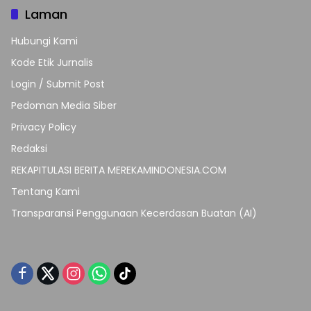
Laman
Hubungi Kami
Kode Etik Jurnalis
Login / Submit Post
Pedoman Media Siber
Privacy Policy
Redaksi
REKAPITULASI BERITA MEREKAMINDONESIA.COM
Tentang Kami
Transparansi Penggunaan Kecerdasan Buatan (AI)