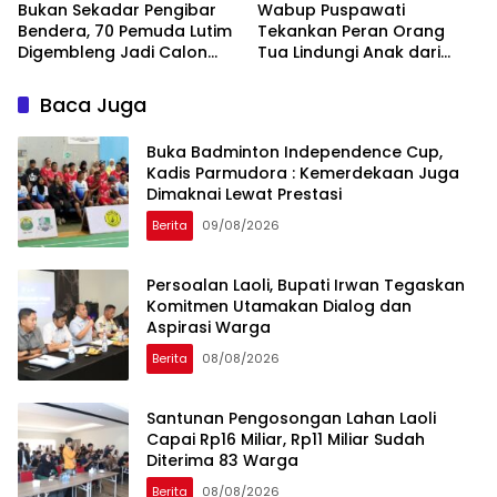
‎Bukan Sekadar Pengibar
Wabup Puspawati
Bendera, 70 Pemuda Lutim
Tekankan Peran Orang
Digembleng Jadi Calon
Tua Lindungi Anak dari
Pemimpin Masa Depan
Dampak Penggunaan
Gawai
Baca Juga
Buka Badminton Independence Cup,
Kadis Parmudora : Kemerdekaan Juga
Dimaknai Lewat Prestasi
Berita
09/08/2026
Persoalan Laoli, Bupati Irwan Tegaskan
Komitmen Utamakan Dialog dan
Aspirasi Warga
Berita
08/08/2026
Santunan Pengosongan Lahan Laoli
Capai Rp16 Miliar, Rp11 Miliar Sudah
Diterima 83 Warga
Berita
08/08/2026