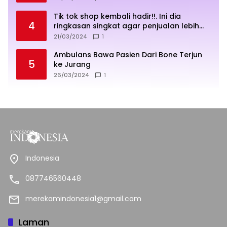
Tik tok shop kembali hadir!!. Ini dia
4
ringkasan singkat agar penjualan lebih
sukses
21/03/2024
1
Ambulans Bawa Pasien Dari Bone Terjun
5
ke Jurang
26/03/2024
1
Indonesia
087746560448
merekamindonesia1@gmail.com
Laman