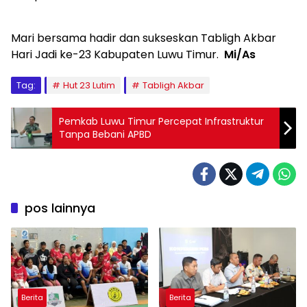
Mari bersama hadir dan sukseskan Tabligh Akbar
Hari Jadi ke-23 Kabupaten Luwu Timur.
Mi/As
Tag:
Hut 23 Lutim
Tabligh Akbar
Pemkab Luwu Timur Percepat Infrastruktur
Tanpa Bebani APBD
pos lainnya
Berita
Berita