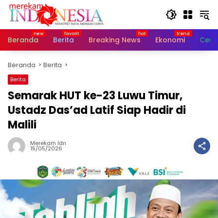
Langsung
ke
konten
Beranda
Berita
Breaking News
Ekonomi
Cerit
Beranda
Berita
Berita
Semarak HUT ke-23 Luwu Timur,
Ustadz Das’ad Latif Siap Hadir di
Malili
Merekam Idn
15/05/2026