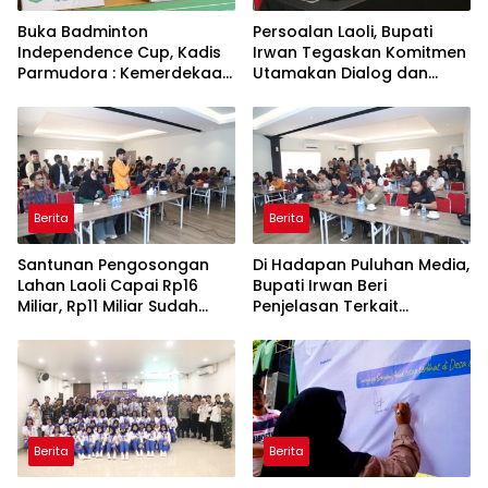
Buka Badminton
Persoalan Laoli, Bupati
Independence Cup, Kadis
Irwan Tegaskan Komitmen
Parmudora : Kemerdekaan
Utamakan Dialog dan
Juga Dimaknai Lewat
Aspirasi Warga
Prestasi
Berita
Berita
Santunan Pengosongan
Di Hadapan Puluhan Media,
Lahan Laoli Capai Rp16
Bupati Irwan Beri
Miliar, Rp11 Miliar Sudah
Penjelasan Terkait
Diterima 83 Warga
Pengosongan Lahan Laoli
Berita
Berita