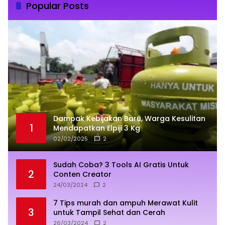
Popular Posts
Dampak Kebijakan Baru, Warga Kesulitan
1
Mendapatkan Elpiji 3 Kg
02/02/2025
2
Sudah Coba? 3 Tools AI Gratis Untuk
2
Conten Creator
24/03/2024
2
7 Tips murah dan ampuh Merawat Kulit
3
untuk Tampil Sehat dan Cerah
26/03/2024
2