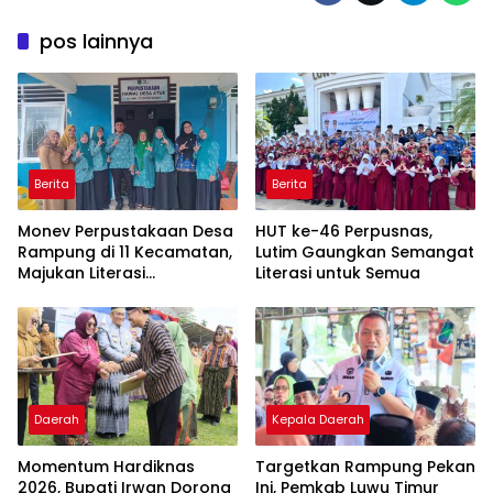
pos lainnya
Berita
Berita
Monev Perpustakaan Desa
HUT ke-46 Perpusnas,
Rampung di 11 Kecamatan,
Lutim Gaungkan Semangat
Majukan Literasi
Literasi untuk Semua
Masyarakat Lutim
Daerah
Kepala Daerah
Momentum Hardiknas
Targetkan Rampung Pekan
2026, Bupati Irwan Dorong
Ini, Pemkab Luwu Timur