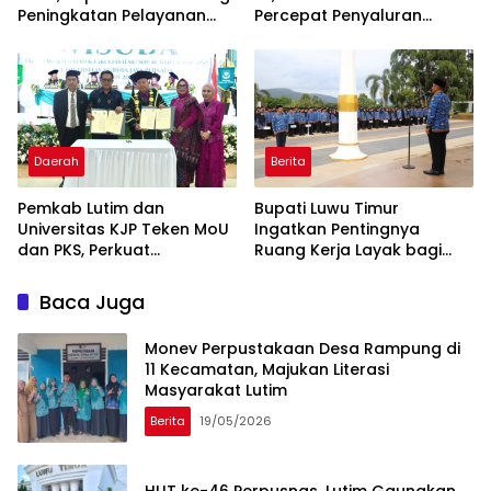
Peningkatan Pelayanan
Percepat Penyaluran
Pendidikan di Luwu Timur
Seragam Sekolah Gratis
Daerah
Berita
Pemkab Lutim dan
Bupati Luwu Timur
Universitas KJP Teken MoU
Ingatkan Pentingnya
dan PKS, Perkuat
Ruang Kerja Layak bagi
Kolaborasi Pembangunan
ASN
Berbasis Riset
Baca Juga
Monev Perpustakaan Desa Rampung di
11 Kecamatan, Majukan Literasi
Masyarakat Lutim
Berita
19/05/2026
HUT ke-46 Perpusnas, Lutim Gaungkan