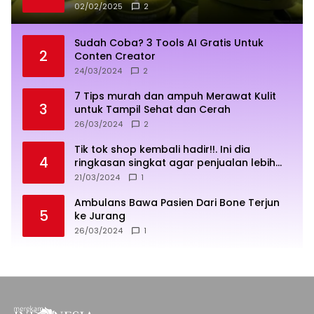
02/02/2025
2
Sudah Coba? 3 Tools AI Gratis Untuk
2
Conten Creator
24/03/2024
2
7 Tips murah dan ampuh Merawat Kulit
3
untuk Tampil Sehat dan Cerah
26/03/2024
2
Tik tok shop kembali hadir!!. Ini dia
4
ringkasan singkat agar penjualan lebih
sukses
21/03/2024
1
Ambulans Bawa Pasien Dari Bone Terjun
5
ke Jurang
26/03/2024
1