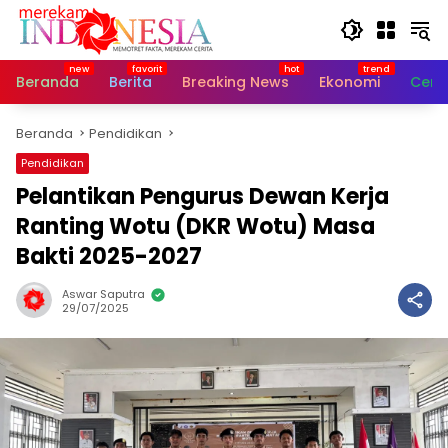
Langsung
ke
konten
Beranda
Berita
Breaking News
Ekonomi
Cerit
Beranda
Pendidikan
Pendidikan
Pelantikan Pengurus Dewan Kerja
Ranting Wotu (DKR Wotu) Masa
Bakti 2025-2027
Aswar Saputra
29/07/2025