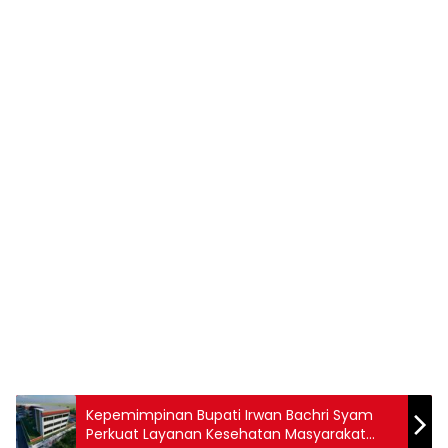
Kepemimpinan Bupati Irwan Bachri Syam
Perkuat Layanan Kesehatan Masyarakat