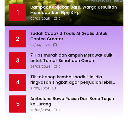
Dampak Kebijakan Baru, Warga Kesulitan
1
Mendapatkan Elpiji 3 Kg
02/02/2025
2
Sudah Coba? 3 Tools AI Gratis Untuk
2
Conten Creator
24/03/2024
2
7 Tips murah dan ampuh Merawat Kulit
3
untuk Tampil Sehat dan Cerah
26/03/2024
2
Tik tok shop kembali hadir!!. Ini dia
4
ringkasan singkat agar penjualan lebih
sukses
21/03/2024
1
Ambulans Bawa Pasien Dari Bone Terjun
5
ke Jurang
26/03/2024
1