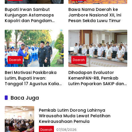
Bupati Irwan Sambut
Bawa Nama Daerah ke
Kunjungan Astamaops
Jambore Nasional XII, Ini
Kapolri dan Pangdam
Pesan Sekda Luwu Timur
XIV/Hasanuddin di Luwu
Timur
Daerah
Daerah
Beri Motivasi Paskibraka
Dihadapan Evaluator
Lutim, Bupati Irwan:
KemenPAN-RB, Pemkab
Tanggal 17 Agustus Kalian
Lutim Paparkan SAKIP dan
Jadi Perhatian
Capaian Kinerja
Baca Juga
Pemkab Lutim Dorong Lahirnya
Wirausaha Muda Lewat Pelatihan
Kewirausahaan Pemula
Daerah
07/08/2026