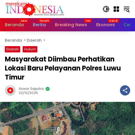
Langsung
ke
konten
Beranda
Berita
Breaking News
Ekonomi
Cerit
Beranda
Daerah
Daerah
Hukum
Masyarakat Diimbau Perhatikan
Lokasi Baru Pelayanan Polres Luwu
Timur
Aswar Saputra
22/12/2025