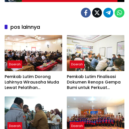
Luwu Timur
pos lainnya
Daerah
Daerah
Pemkab Lutim Dorong
Pemkab Lutim Finalisasi
Lahirnya Wirausaha Muda
Dokumen Renops Gempa
Lewat Pelatihan
Bumi untuk Perkuat
Kewirausahaan Pemula
Penanganan Darurat
Daerah
Daerah