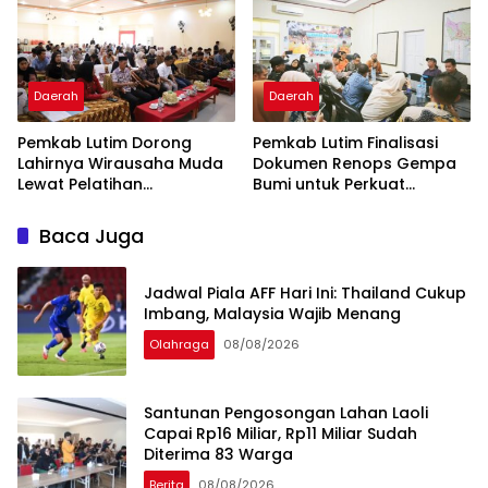
Daerah
Daerah
Pemkab Lutim Dorong
Pemkab Lutim Finalisasi
Lahirnya Wirausaha Muda
Dokumen Renops Gempa
Lewat Pelatihan
Bumi untuk Perkuat
Kewirausahaan Pemula
Penanganan Darurat
Baca Juga
Jadwal Piala AFF Hari Ini: Thailand Cukup
Imbang, Malaysia Wajib Menang
Olahraga
08/08/2026
Santunan Pengosongan Lahan Laoli
Capai Rp16 Miliar, Rp11 Miliar Sudah
Diterima 83 Warga
Berita
08/08/2026