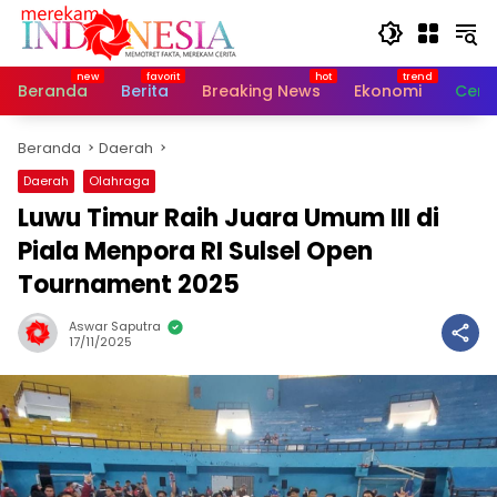
Langsung
ke
konten
Beranda
Berita
Breaking News
Ekonomi
Cerit
Beranda
Daerah
Daerah
Olahraga
Luwu Timur Raih Juara Umum III di
Piala Menpora RI Sulsel Open
Tournament 2025
Aswar Saputra
17/11/2025