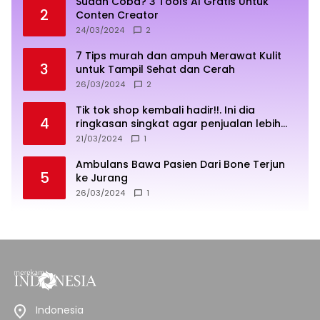
Sudah Coba? 3 Tools AI Gratis Untuk
2
Conten Creator
24/03/2024
2
7 Tips murah dan ampuh Merawat Kulit
3
untuk Tampil Sehat dan Cerah
26/03/2024
2
Tik tok shop kembali hadir!!. Ini dia
4
ringkasan singkat agar penjualan lebih
sukses
21/03/2024
1
Ambulans Bawa Pasien Dari Bone Terjun
5
ke Jurang
26/03/2024
1
Indonesia