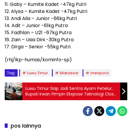
11. Gaby – Kumite Kadet -47kg Putri
12. Alysa – Kumite Kadet -47kg Putri
13. Andi Aila – Junior -66kg Putri
14. Adit – Junior -61kg Putra
15. Fadhlan – U21 -67kg Putra
16. Zain – Usia Dini -30kg Putra
17. Dirga – Senior -55kg Putri.
(rhj/ikp-humas/kominfo-sp)
Tag:
Luwu Timur
Makassar
menpora
Luwu Timur Siap Jadi Sentra Ayam Petelur,
Bupati Irwan Pimpin Ekspose Teknologi Close
House
pos lainnya