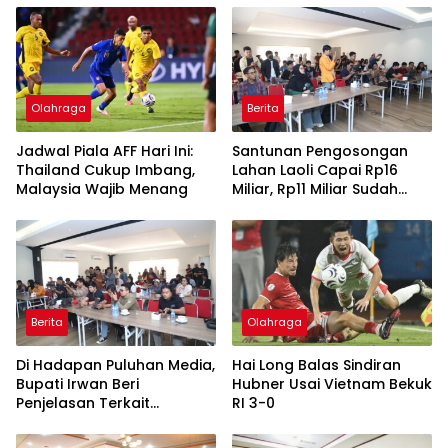
Olahraga
Berita
Jadwal Piala AFF Hari Ini:
Santunan Pengosongan
Thailand Cukup Imbang,
Lahan Laoli Capai Rp16
Malaysia Wajib Menang
Miliar, Rp11 Miliar Sudah
Diterima 83 Warga
Berita
Olahraga
Di Hadapan Puluhan Media,
Hai Long Balas Sindiran
Bupati Irwan Beri
Hubner Usai Vietnam Bekuk
Penjelasan Terkait
RI 3-0
Pengosongan Lahan Laoli