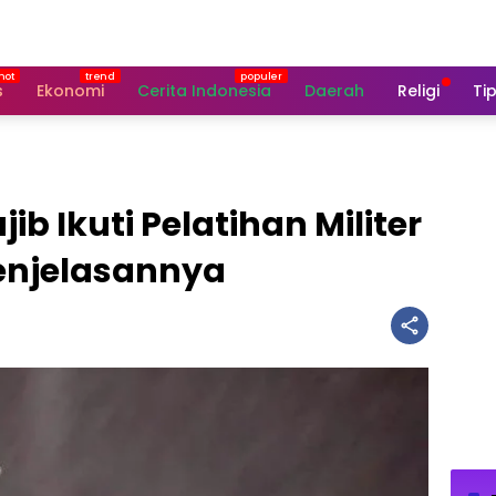
s
Ekonomi
Cerita Indonesia
Daerah
Religi
Tip
b Ikuti Pelatihan Militer
 Penjelasannya