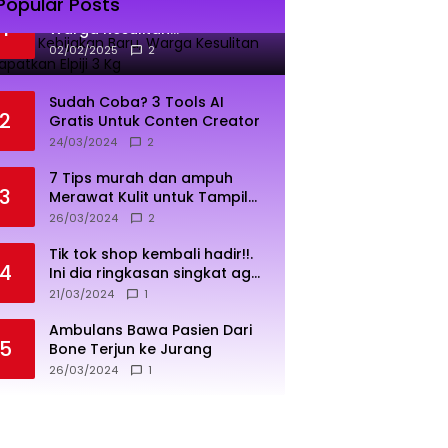
Popular Posts
Dampak Kebijakan Baru,
1
Warga Kesulitan
Mendapatkan Elpiji 3 Kg
02/02/2025
2
Sudah Coba? 3 Tools AI
2
Gratis Untuk Conten Creator
24/03/2024
2
7 Tips murah dan ampuh
3
Merawat Kulit untuk Tampil
Sehat dan Cerah
26/03/2024
2
Tik tok shop kembali hadir!!.
4
Ini dia ringkasan singkat agar
penjualan lebih sukses
21/03/2024
1
Ambulans Bawa Pasien Dari
5
Bone Terjun ke Jurang
26/03/2024
1