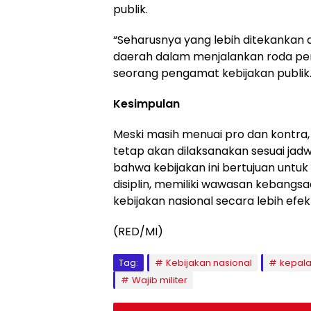
publik.
“Seharusnya yang lebih ditekankan 
daerah dalam menjalankan roda peme
seorang pengamat kebijakan publik
Kesimpulan
Meski masih menuai pro dan kontra, 
tetap akan dilaksanakan sesuai ja
bahwa kebijakan ini bertujuan unt
disiplin, memiliki wawasan kebang
kebijakan nasional secara lebih efekt
(RED/MI)
Tag:
Kebijakan nasional
kepal
Wajib militer