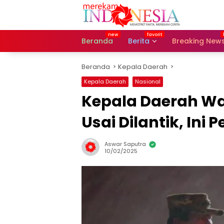
Langsung
ke
konten
Beranda
Berita
Breaking New
Beranda
Kepala Daerah
Kepala Daerah
Nasional
Kepala Daerah Waji
Usai Dilantik, Ini
Aswar Saputra
10/02/2025