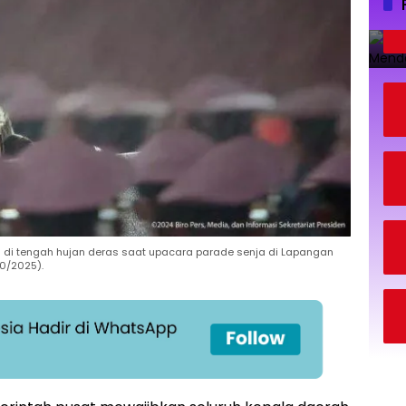
 di tengah hujan deras saat upacara parade senja di Lapangan
0/2025).