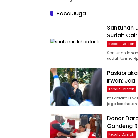
Baca Juga
Santunan L
Sudah Cair 
Kepala Daerah
Santunan lahan 
sudah terima Rp1
Paskibraka
Irwan: Jad
Kepala Daerah
Paskibraka Luwu
jaga kesehatan 
Donor Dara
Gandeng R
Kepala Daerah