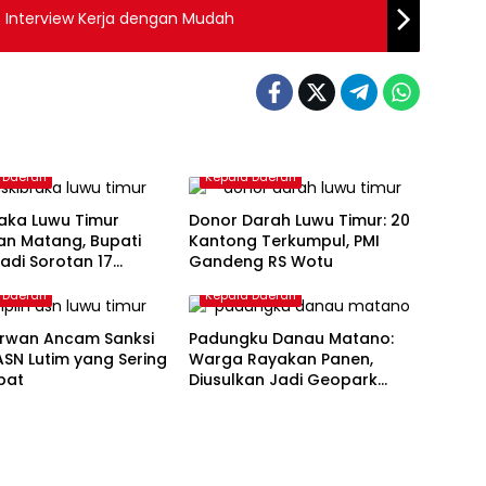
os Interview Kerja dengan Mudah
 Daerah
Kepala Daerah
aka Luwu Timur
Donor Darah Luwu Timur: 20
an Matang, Bupati
Kantong Terkumpul, PMI
Jadi Sorotan 17
Gandeng RS Wotu
s
 Daerah
Kepala Daerah
Irwan Ancam Sanksi
Padungku Danau Matano:
SN Lutim yang Sering
Warga Rayakan Panen,
bat
Diusulkan Jadi Geopark
Nasional