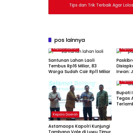
Tips dan Trik Terbaik Agar Lol
pos lainnya
Kepala Daerah
Kepala
Santunan Lahan Laoli
Paskibr
Tembus Rp16 Miliar, 83
Disiapk
Warga Sudah Cair Rp11 Miliar
Irwan: 
Agustu
Kepala
Bupati 
Tegas A
Terlam
Kepala Daerah
Astamaops Kapolri Kunjungi
Tambang Vale di Luwu Timur