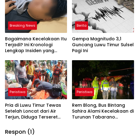
Breaking News
Berita
Bagaimana Kecelakaan Itu
Gempa Magnitudo 3,1
Terjadi? Ini Kronologi
Guncang Luwu Timur Sulsel
Lengkap Insiden yang
Pagi Ini
Melukai Obert Datte
Peristiwa
Peristiwa
Pria di Luwu Timur Tewas
Rem Blong, Bus Bintang
Setelah Loncat dari Air
Sahira Alami Kecelakaan di
Terjun, Diduga Terseret
Turunan Tabarano
Arus Deras
Wasuponda
Respon (1)