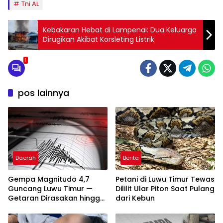
Tni AL
Kebakaran Hebat di Lampenai: Dua Keluarga
Dirugikan Akibat Korsleting Listrik
1
pos lainnya
Daerah
Berita
Gempa Magnitudo 4,7
Petani di Luwu Timur Tewas
Guncang Luwu Timur —
Dililit Ular Piton Saat Pulang
Getaran Dirasakan hingga
dari Kebun
Malili dan Sorowako