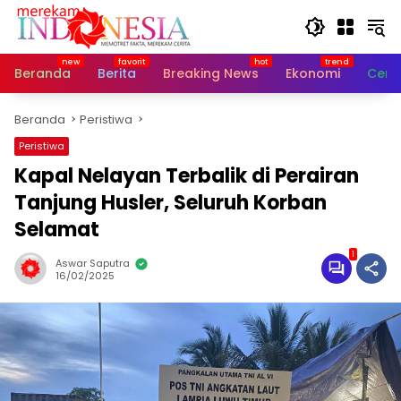
Langsung
ke
konten
Beranda
Berita
Breaking News
Ekonomi
Cerit
Beranda
Peristiwa
Peristiwa
Kapal Nelayan Terbalik di Perairan
Tanjung Husler, Seluruh Korban
Selamat
1
Aswar Saputra
16/02/2025