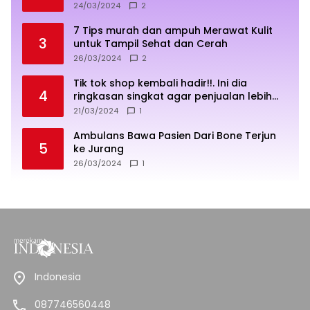
24/03/2024
2
7 Tips murah dan ampuh Merawat Kulit
3
untuk Tampil Sehat dan Cerah
26/03/2024
2
Tik tok shop kembali hadir!!. Ini dia
4
ringkasan singkat agar penjualan lebih
sukses
21/03/2024
1
Ambulans Bawa Pasien Dari Bone Terjun
5
ke Jurang
26/03/2024
1
Indonesia
087746560448