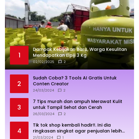
Dampak Kebijakan Baru, Warga Kesulitan
1
Mendapatkan Elpiji 3 Kg
02/02/2025
2
Sudah Coba? 3 Tools AI Gratis Untuk
2
Conten Creator
24/03/2024
2
7 Tips murah dan ampuh Merawat Kulit
3
untuk Tampil Sehat dan Cerah
26/03/2024
2
Tik tok shop kembali hadir!!. Ini dia
4
ringkasan singkat agar penjualan lebih
sukses
21/03/2024
1