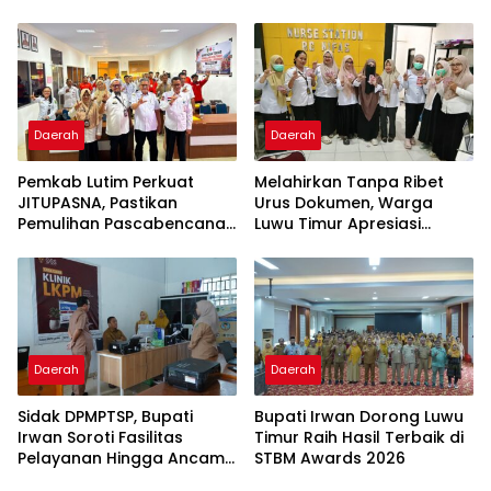
Jadi Perhatian
Capaian Kinerja
Daerah
Daerah
Pemkab Lutim Perkuat
Melahirkan Tanpa Ribet
JITUPASNA, Pastikan
Urus Dokumen, Warga
Pemulihan Pascabencana
Luwu Timur Apresiasi
Tak Salah Arah
Program IPBAL
Daerah
Daerah
Sidak DPMPTSP, Bupati
Bupati Irwan Dorong Luwu
Irwan Soroti Fasilitas
Timur Raih Hasil Terbaik di
Pelayanan Hingga Ancam
STBM Awards 2026
Sanksi Pelaku Usaha