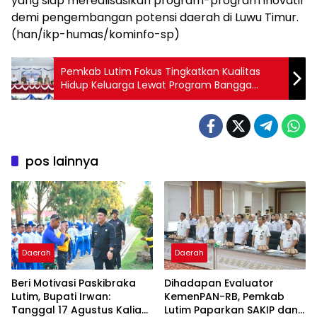
yang siap merealisasikan program-program inovatif
demi pengembangan potensi daerah di Luwu Timur.
(han/ikp-humas/kominfo-sp)
Pemkab Lutim Fokus Tingkatkan Kualitas
Hidup Keluarga Lewat Program Bangga
Kencana
pos lainnya
Daerah
Daerah
Beri Motivasi Paskibraka
Dihadapan Evaluator
Lutim, Bupati Irwan:
KemenPAN-RB, Pemkab
Tanggal 17 Agustus Kalian
Lutim Paparkan SAKIP dan