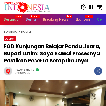
Langsung
ke
konten
Beranda
Berita
Breaking News
Ekonomi
Cerit
Beranda
Daerah
Daerah
FGD Kunjungan Belajar Pandu Juara,
Bupati Lutim: Saya Kawal Prosesnya
Pastikan Peserta Serap Ilmunya
Aswar Saputra
22/10/2025