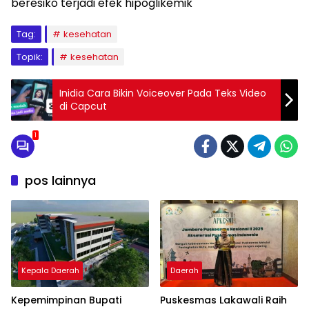
beresiko terjadi efek hipoglikemik
Tag:
kesehatan
Topik:
kesehatan
Inidia Cara Bikin Voiceover Pada Teks Video
di Capcut
1
pos lainnya
Kepala Daerah
Daerah
Kepemimpinan Bupati
Puskesmas Lakawali Raih