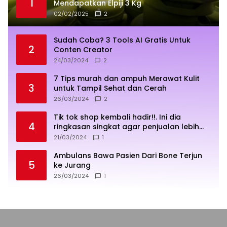
1
Mendapatkan Elpiji 3 Kg
02/02/2025
2
Sudah Coba? 3 Tools AI Gratis Untuk
2
Conten Creator
24/03/2024
2
7 Tips murah dan ampuh Merawat Kulit
3
untuk Tampil Sehat dan Cerah
26/03/2024
2
Tik tok shop kembali hadir!!. Ini dia
4
ringkasan singkat agar penjualan lebih
sukses
21/03/2024
1
Ambulans Bawa Pasien Dari Bone Terjun
5
ke Jurang
26/03/2024
1