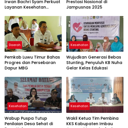
Irwan Bachri Syam Perkuat
Prestasi Nasional di
Layanan Kesehatan
Jampusnas 2025
Masyarakat Luwu Timur
Daerah
Kesehatan
Pemkab Luwu Timur Bahas
Wujudkan Generasi Bebas
Progres dan Persebaran
Stunting, Penyuluh KB Nuha
Dapur MBG
Gelar Kelas Edukasi
Kesehatan
Kesehatan
Wabup Puspa Tutup
Wakil Ketua Tim Pembina
Penilaian Desa Sehat di
KKS Kabupaten Imbau