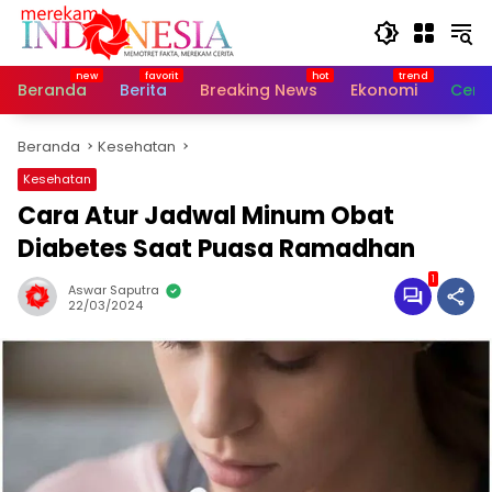
Langsung
ke
konten
Beranda
Berita
Breaking News
Ekonomi
Cerit
Beranda
Kesehatan
Kesehatan
Cara Atur Jadwal Minum Obat
Diabetes Saat Puasa Ramadhan
1
Aswar Saputra
22/03/2024