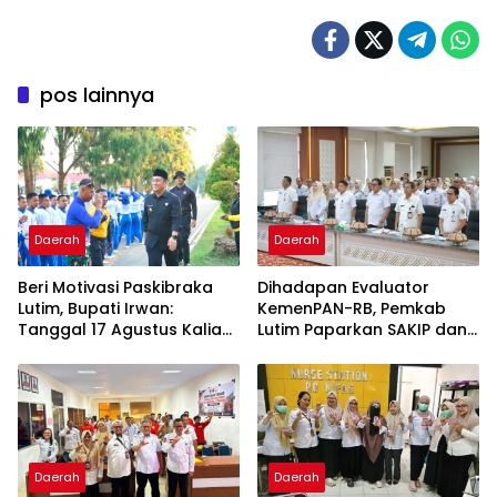
pos lainnya
Daerah
Daerah
Beri Motivasi Paskibraka
Dihadapan Evaluator
Lutim, Bupati Irwan:
KemenPAN-RB, Pemkab
Tanggal 17 Agustus Kalian
Lutim Paparkan SAKIP dan
Jadi Perhatian
Capaian Kinerja
Daerah
Daerah