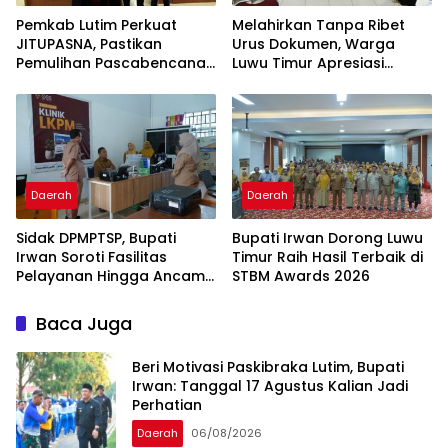
Pemkab Lutim Perkuat
Melahirkan Tanpa Ribet
JITUPASNA, Pastikan
Urus Dokumen, Warga
Pemulihan Pascabencana
Luwu Timur Apresiasi
Tak Salah Arah
Program IPBAL
Daerah
Daerah
Sidak DPMPTSP, Bupati
Bupati Irwan Dorong Luwu
Irwan Soroti Fasilitas
Timur Raih Hasil Terbaik di
Pelayanan Hingga Ancam
STBM Awards 2026
Sanksi Pelaku Usaha
Baca Juga
Beri Motivasi Paskibraka Lutim, Bupati
Irwan: Tanggal 17 Agustus Kalian Jadi
Perhatian
Daerah
06/08/2026