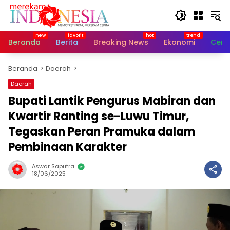
Langsung
ke
konten
Beranda
Berita
Breaking News
Ekonomi
Cerit
Beranda
Daerah
Daerah
Bupati Lantik Pengurus Mabiran dan
Kwartir Ranting se-Luwu Timur,
Tegaskan Peran Pramuka dalam
Pembinaan Karakter
Aswar Saputra
18/06/2025