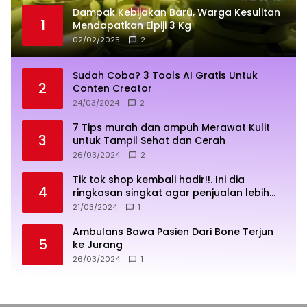
Dampak Kebijakan Baru, Warga Kesulitan
1
Mendapatkan Elpiji 3 Kg
02/02/2025
2
Sudah Coba? 3 Tools AI Gratis Untuk
2
Conten Creator
24/03/2024
2
7 Tips murah dan ampuh Merawat Kulit
3
untuk Tampil Sehat dan Cerah
26/03/2024
2
Tik tok shop kembali hadir!!. Ini dia
4
ringkasan singkat agar penjualan lebih
sukses
21/03/2024
1
Ambulans Bawa Pasien Dari Bone Terjun
5
ke Jurang
26/03/2024
1