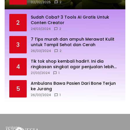
02/02/2025
2
Sudah Coba? 3 Tools AI Gratis Untuk
2
Conten Creator
24/03/2024
2
7 Tips murah dan ampuh Merawat Kulit
3
untuk Tampil Sehat dan Cerah
26/03/2024
2
Tik tok shop kembali hadir!!. Ini dia
4
ringkasan singkat agar penjualan lebih
sukses
21/03/2024
1
Ambulans Bawa Pasien Dari Bone Terjun
5
ke Jurang
26/03/2024
1