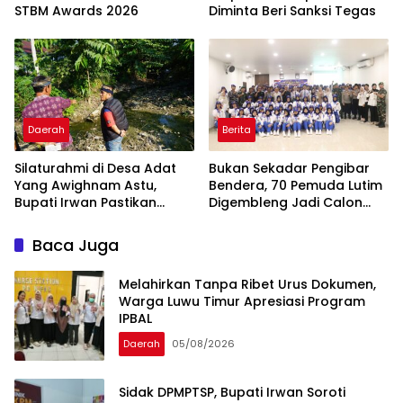
STBM Awards 2026
Diminta Beri Sanksi Tegas ‎ ‎
Daerah
Berita
Silaturahmi di Desa Adat
‎Bukan Sekadar Pengibar
Yang Awighnam Astu,
Bendera, 70 Pemuda Lutim
Bupati Irwan Pastikan
Digembleng Jadi Calon
Aspirasi Warga
Pemimpin Masa Depan
Ditindaklanjuti
Baca Juga
Melahirkan Tanpa Ribet Urus Dokumen,
Warga Luwu Timur Apresiasi Program
IPBAL
Daerah
05/08/2026
Sidak DPMPTSP, Bupati Irwan Soroti