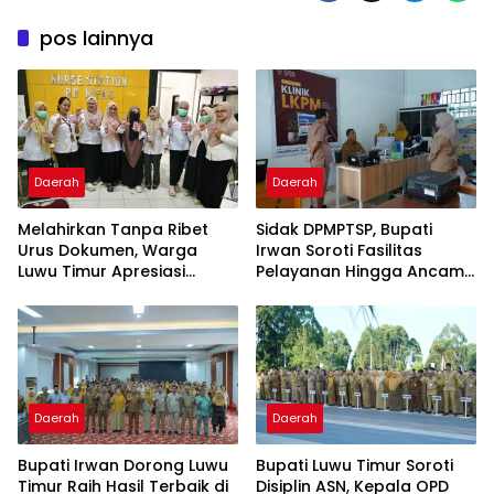
pos lainnya
Daerah
Daerah
Melahirkan Tanpa Ribet
Sidak DPMPTSP, Bupati
Urus Dokumen, Warga
Irwan Soroti Fasilitas
Luwu Timur Apresiasi
Pelayanan Hingga Ancam
Program IPBAL
Sanksi Pelaku Usaha
Daerah
Daerah
Bupati Irwan Dorong Luwu
Bupati Luwu Timur Soroti
Timur Raih Hasil Terbaik di
Disiplin ASN, Kepala OPD