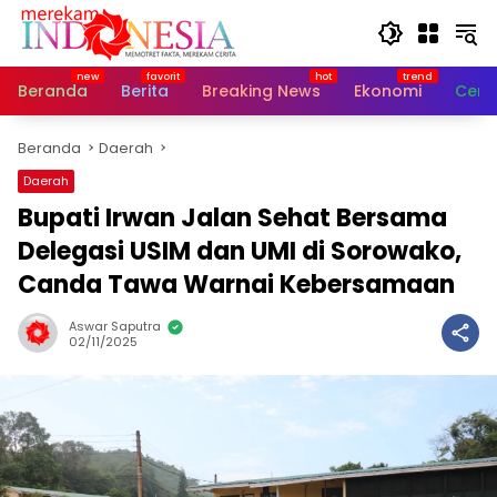
Langsung
ke
konten
Beranda
Berita
Breaking News
Ekonomi
Cerit
Beranda
Daerah
Daerah
Bupati Irwan Jalan Sehat Bersama
Delegasi USIM dan UMI di Sorowako,
Canda Tawa Warnai Kebersamaan
Aswar Saputra
02/11/2025