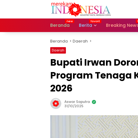
Langsung
ke
konten
Beranda
Berita
Breaking New
Beranda
Daerah
Daerah
Bupati Irwan Dor
Program Tenaga K
2026
Aswar Saputra
31/10/2025