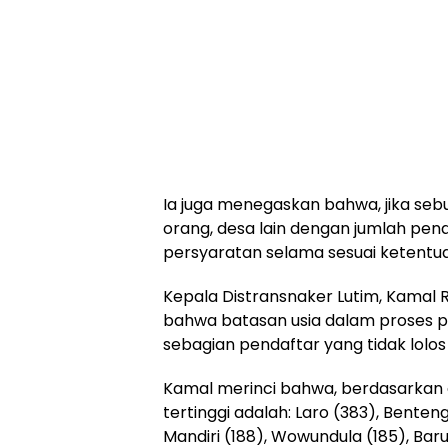
‎Ia juga menegaskan bahwa, jika seb
orang, desa lain dengan jumlah pen
persyaratan selama sesuai ketentu
‎Kepala Distransnaker Lutim, Kam
bahwa batasan usia dalam proses p
sebagian pendaftar yang tidak lolos v
‎Kamal merinci bahwa, berdasarkan
tertinggi adalah: Laro (383), Benten
Mandiri (188), Wowundula (185), Baru