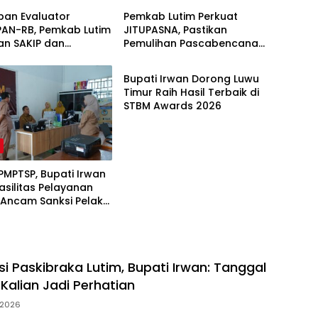
pan Evaluator
Pemkab Lutim Perkuat
AN-RB, Pemkab Lutim
JITUPASNA, Pastikan
an SAKIP dan
Pemulihan Pascabencana
Daerah
 Kinerja
Tak Salah Arah
Bupati Irwan Dorong Luwu
Timur Raih Hasil Terbaik di
STBM Awards 2026
h
PMPTSP, Bupati Irwan
Fasilitas Pelayanan
 Ancam Sanksi Pelaku
si Paskibraka Lutim, Bupati Irwan: Tanggal
Kalian Jadi Perhatian
/2026