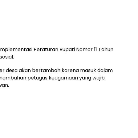
 implementasi Peraturan Bupati Nomor 11 Tahun
osial.
 per desa akan bertambah karena masuk dalam
enambahan petugas keagamaan yang wajib
wan.