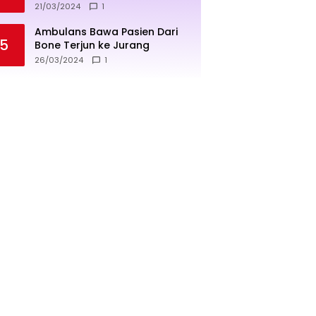
penjualan lebih sukses
21/03/2024
1
Ambulans Bawa Pasien Dari
5
Bone Terjun ke Jurang
26/03/2024
1