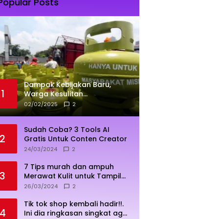
Popular Posts
Dampak Kebijakan Baru,
1
Warga Kesulitan
Mendapatkan Elpiji 3 Kg
02/02/2025
2
Sudah Coba? 3 Tools AI
2
Gratis Untuk Conten Creator
24/03/2024
2
7 Tips murah dan ampuh
3
Merawat Kulit untuk Tampil
Sehat dan Cerah
26/03/2024
2
Tik tok shop kembali hadir!!.
4
Ini dia ringkasan singkat agar