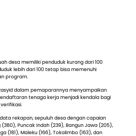
uah desa memiliki penduduk kurang dari 100
duduk lebih dari 100 tetap bisa memenuhi
an program.
al Rasyid dalam pemaparannya menyampaikan
endaftaran tenaga kerja menjadi kendala bagi
erifikasi.
 data rekapan, sepuluh desa dengan capaian
g (380), Puncak Indah (239), Bangun Jawa (205),
ga (181), Maleku (166), Tokalimbo (163), dan