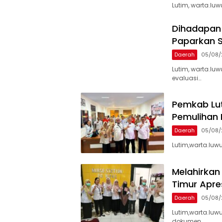
Lutim, warta.luw
Dihadapan
Paparkan S
Daerah
05/08/
Lutim, warta.lu
evaluasi…
Pemkab Lut
Pemulihan
Daerah
05/08/
Lutim,warta.luw
Melahirkan
Timur Apre
Daerah
05/08/
Lutim,warta.luwu
dokumen…