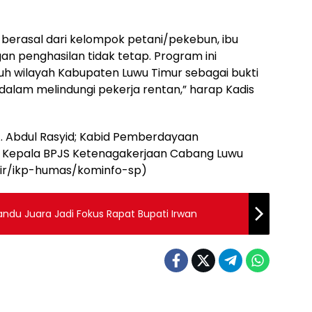
berasal dari kelompok petani/pekebun, ibu
n penghasilan tidak tetap. Program ini
ruh wilayah Kabupaten Luwu Timur sebagai bukti
alam melindungi pekerja rentan,” harap Kadis
 A. Abdul Rasyid; Kabid Pemberdayaan
ta Kepala BPJS Ketenagakerjaan Cabang Luwu
(fir/ikp-humas/kominfo-sp)
du Juara Jadi Fokus Rapat Bupati Irwan
h
Daerah