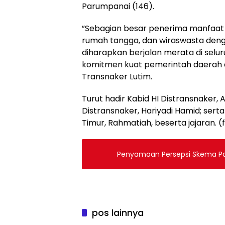
Parumpanai (146).
‎”Sebagian besar penerima manfaat 
rumah tangga, dan wiraswasta denga
diharapkan berjalan merata di selu
komitmen kuat pemerintah daerah d
Transnaker Lutim.
‎Turut hadir Kabid HI Distransnaker,
Distransnaker, Hariyadi Hamid; ser
Timur, Rahmatiah, beserta jajaran. 
Penyamaan Persepsi Skema Pan
pos lainnya
Daerah
Daera