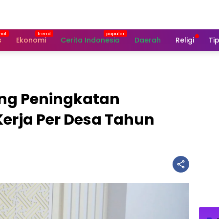
s
Ekonomi
Cerita Indonesia
Daerah
Religi
Tip
ong Peningkatan
erja Per Desa Tahun