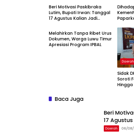
Beri Motivasi Paskibraka
Dihada
Lutim, Bupati Irwan: Tanggal
KemenP
17 Agustus Kalian Jadi
Papark
Daerah
Perhatian
Capaian
Melahirkan Tanpa Ribet Urus
Dokumen, Warga Luwu Timur
Apresiasi Program IPBAL
Daera
Sidak D
Soroti 
Hingga
Usaha
Baca Juga
Beri Motiva
17 Agustus 
Daerah
06/08