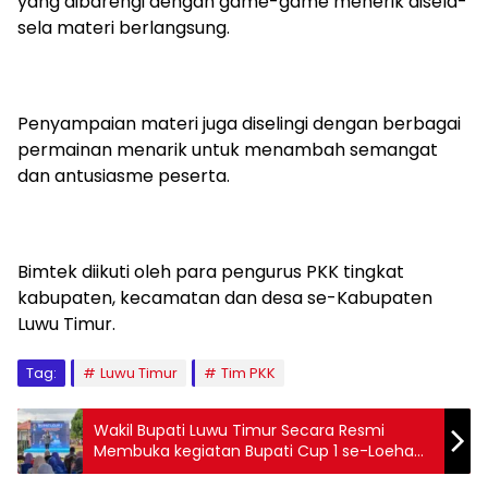
yang dibarengi dengan game-game menerik disela-
sela materi berlangsung.
Penyampaian materi juga diselingi dengan berbagai
permainan menarik untuk menambah semangat
dan antusiasme peserta.
Bimtek diikuti oleh para pengurus PKK tingkat
kabupaten, kecamatan dan desa se-Kabupaten
Luwu Timur.
Tag:
Luwu Timur
Tim PKK
Wakil Bupati Luwu Timur Secara Resmi
Membuka kegiatan Bupati Cup 1 se-Loeha
Raya