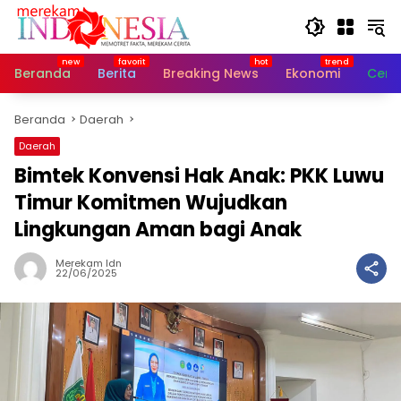
Langsung
ke
konten
Beranda
Berita
Breaking News
Ekonomi
Cerit
Beranda
Daerah
Daerah
Bimtek Konvensi Hak Anak: PKK Luwu
Timur Komitmen Wujudkan
Lingkungan Aman bagi Anak
Merekam Idn
22/06/2025