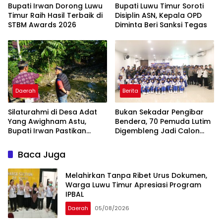
Bupati Irwan Dorong Luwu
Bupati Luwu Timur Soroti
Timur Raih Hasil Terbaik di
Disiplin ASN, Kepala OPD
STBM Awards 2026
Diminta Beri Sanksi Tegas ‎ ‎
Daerah
Berita
Silaturahmi di Desa Adat
‎Bukan Sekadar Pengibar
Yang Awighnam Astu,
Bendera, 70 Pemuda Lutim
Bupati Irwan Pastikan
Digembleng Jadi Calon
Aspirasi Warga
Pemimpin Masa Depan
Ditindaklanjuti
Baca Juga
Melahirkan Tanpa Ribet Urus Dokumen,
Warga Luwu Timur Apresiasi Program
IPBAL
Daerah
05/08/2026