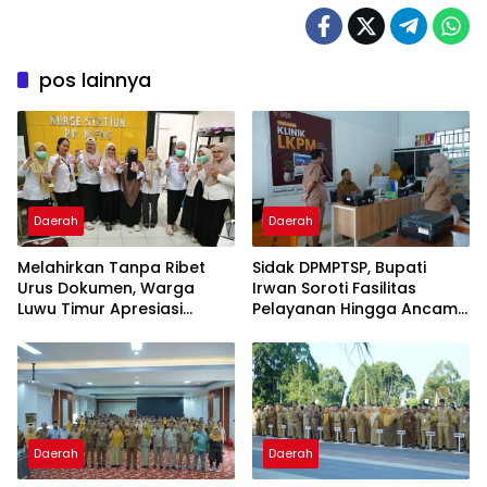
pos lainnya
Daerah
Daerah
Melahirkan Tanpa Ribet
Sidak DPMPTSP, Bupati
Urus Dokumen, Warga
Irwan Soroti Fasilitas
Luwu Timur Apresiasi
Pelayanan Hingga Ancam
Program IPBAL
Sanksi Pelaku Usaha
Daerah
Daerah