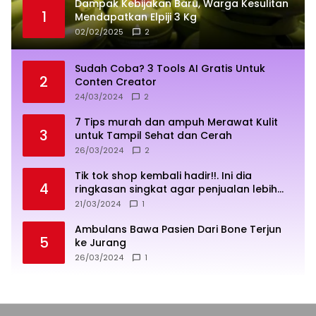
Dampak Kebijakan Baru, Warga Kesulitan
1
Mendapatkan Elpiji 3 Kg
02/02/2025
2
Sudah Coba? 3 Tools AI Gratis Untuk
2
Conten Creator
24/03/2024
2
7 Tips murah dan ampuh Merawat Kulit
3
untuk Tampil Sehat dan Cerah
26/03/2024
2
Tik tok shop kembali hadir!!. Ini dia
4
ringkasan singkat agar penjualan lebih
sukses
21/03/2024
1
Ambulans Bawa Pasien Dari Bone Terjun
5
ke Jurang
26/03/2024
1