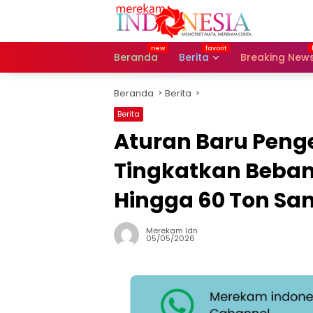
Langsung
ke
konten
Beranda
Berita
Breaking New
Beranda
Berita
Berita
Aturan Baru Pen
Tingkatkan Beban
Hingga 60 Ton Sa
Merekam Idn
05/05/2026