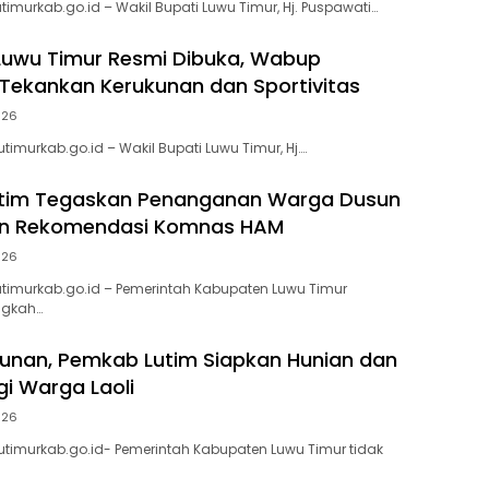
timurkab.go.id – Wakil Bupati Luwu Timur, Hj. Puspawati…
Luwu Timur Resmi Dibuka, Wabup
Tekankan Kerukunan dan Sportivitas
026
utimurkab.go.id – Wakil Bupati Luwu Timur, Hj….
tim Tegaskan Penanganan Warga Dusun
lan Rekomendasi Komnas HAM
026
utimurkab.go.id – Pemerintah Kabupaten Luwu Timur
ngkah…
tunan, Pemkab Lutim Siapkan Hunian dan
gi Warga Laoli
026
wutimurkab.go.id- Pemerintah Kabupaten Luwu Timur tidak