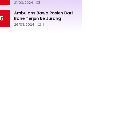
penjualan lebih sukses
21/03/2024
1
Ambulans Bawa Pasien Dari
5
Bone Terjun ke Jurang
26/03/2024
1