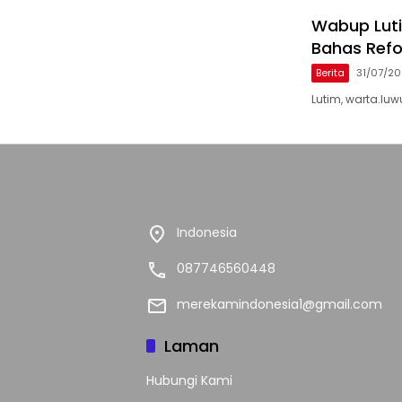
Wabup Lutim
Bahas Refo
Berita
31/07/2
Lutim, warta.luw
Indonesia
087746560448
merekamindonesia1@gmail.com
Laman
Hubungi Kami