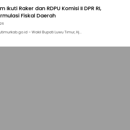
 Ikuti Raker dan RDPU Komisi II DPR RI,
rmulasi Fiskal Daerah
026
utimurkab.go.id – Wakil Bupati Luwu Timur, Hj….