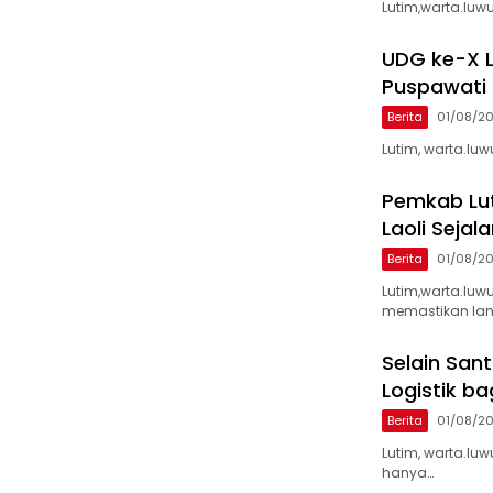
Lutim,warta.luwu
UDG ke-X 
Puspawati 
Berita
01/08/2
Lutim, warta.luw
Pemkab Lu
Laoli Seja
Berita
01/08/2
Lutim,warta.luw
memastikan la
Selain San
Logistik ba
Berita
01/08/2
Lutim, warta.lu
hanya…