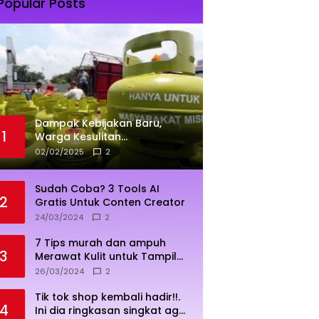
Popular Posts
Dampak Kebijakan Baru,
1
Warga Kesulitan
Mendapatkan Elpiji 3 Kg
02/02/2025
2
Sudah Coba? 3 Tools AI
2
Gratis Untuk Conten Creator
24/03/2024
2
7 Tips murah dan ampuh
3
Merawat Kulit untuk Tampil
Sehat dan Cerah
26/03/2024
2
Tik tok shop kembali hadir!!.
4
Ini dia ringkasan singkat agar