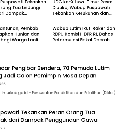
Puspawati Tekankan
UDG ke-X Luwu Timur Resmi
rang Tua Lindungi
Dibuka, Wabup Puspawati
ari Dampak
Tekankan Kerukunan dan
Berita
naan Gawai
Sportivitas
 Santunan, Pemkab
Wabup Lutim Ikuti Raker dan
iapkan Hunian dan
RDPU Komisi II DPR RI, Bahas
k bagi Warga Laoli
Reformulasi Fiskal Daerah
adar Pengibar Bendera, 70 Pemuda Lutim
g Jadi Calon Pemimpin Masa Depan
026
utimurkab.go.id – Pemusatan Pendidikan dan Pelatihan (Diklat)
pawati Tekankan Peran Orang Tua
Anak dari Dampak Penggunaan Gawai
026