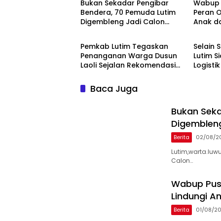
‎Bukan Sekadar Pengibar
Wabup 
Bendera, 70 Pemuda Lutim
Peran O
Digembleng Jadi Calon
Anak d
Berita
Berita
Pemimpin Masa Depan
Penggu
Pemkab Lutim Tegaskan
Selain
Penanganan Warga Dusun
Lutim S
Laoli Sejalan Rekomendasi
Logisti
Komnas HAM
Baca Juga
‎Bukan Sek
Digemblen
Berita
02/08/2
‎Lutim,warta.luw
Calon…
Wabup Pus
Lindungi 
Berita
01/08/2