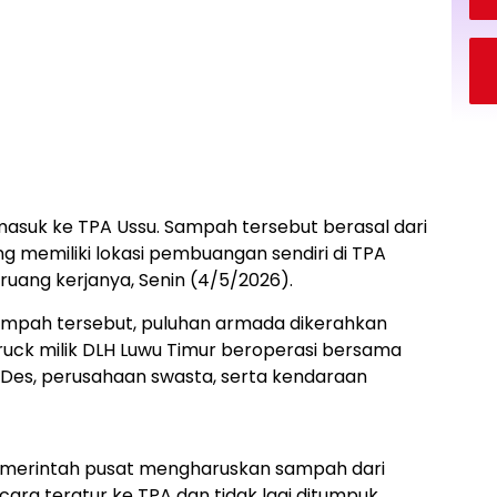
 masuk ke TPA Ussu. Sampah tersebut berasal dari
g memiliki lokasi pembuangan sendiri di TPA
i ruang kerjanya, Senin (4/5/2026).
mpah tersebut, puluhan armada dikerahkan
truck milik DLH Luwu Timur beroperasi bersama
Des, perusahaan swasta, serta kendaraan
emerintah pusat mengharuskan sampah dari
ara teratur ke TPA dan tidak lagi ditumpuk