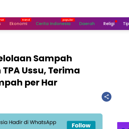
s
Ekonomi
Cerita Indonesia
Daerah
Religi
Tip
gelolaan Sampah
 TPA Ussu, Terima
mpah per Har