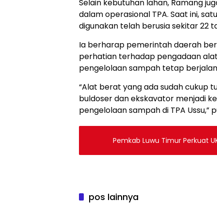
Selain kebutuhan lahan, Ramang jug
dalam operasional TPA. Saat ini, sat
digunakan telah berusia sekitar 22
Ia berharap pemerintah daerah b
perhatian terhadap pengadaan alat
pengelolaan sampah tetap berjalan
“Alat berat yang ada sudah cukup t
buldoser dan ekskavator menjadi k
pengelolaan sampah di TPA Ussu,” 
Pemkab Luwu Timur Perkuat UK
pos lainnya
Berita
Berita