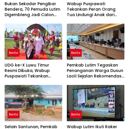
‎Bukan Sekadar Pengibar
Wabup Puspawati
Bendera, 70 Pemuda Lutim
Tekankan Peran Orang
Digembleng Jadi Calon
Tua Lindungi Anak dari
Pemimpin Masa Depan
Dampak Penggunaan
Gawai
Berita
Berita
UDG ke-X Luwu Timur
Pemkab Lutim Tegaskan
Resmi Dibuka, Wabup
Penanganan Warga Dusun
Puspawati Tekankan
Laoli Sejalan Rekomendasi
Kerukunan dan Sportivitas
Komnas HAM
Berita
Berita
Selain Santunan, Pemkab
Wabup Lutim Ikuti Raker