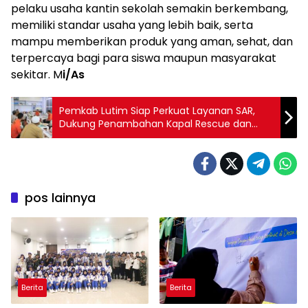
pelaku usaha kantin sekolah semakin berkembang,
memiliki standar usaha yang lebih baik, serta
mampu memberikan produk yang aman, sehat, dan
terpercaya bagi para siswa maupun masyarakat
sekitar.
M
i/As
Pemkab Lutim Siap Perkuat Layanan SAR,
Dukung Penambahan Kapal Rescue dan
Personel Basarnas
pos lainnya
Berita
Berita