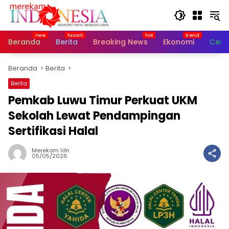
Langsung
ke
konten
Beranda
Berita
Breaking News
Ekonomi
Cerit
Beranda
Berita
Berita
Pemkab Luwu Timur Perkuat UKM
Sekolah Lewat Pendampingan
Sertifikasi Halal
Merekam Idn
05/05/2026