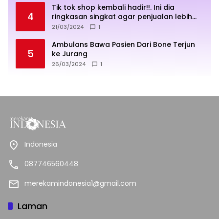
Tik tok shop kembali hadir!!. Ini dia
4
ringkasan singkat agar penjualan lebih
sukses
21/03/2024
1
Ambulans Bawa Pasien Dari Bone Terjun
5
ke Jurang
26/03/2024
1
Indonesia
087746560448
merekamindonesia1@gmail.com
Laman