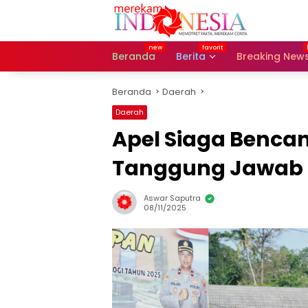
Langsung
ke
konten
Beranda
Berita
Breaking New
Beranda
Daerah
Daerah
Apel Siaga Bencan
Tanggung Jawab 
Aswar Saputra
08/11/2025