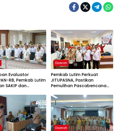
h
Daerah
pan Evaluator
Pemkab Lutim Perkuat
AN-RB, Pemkab Lutim
JITUPASNA, Pastikan
an SAKIP dan
Pemulihan Pascabencana
 Kinerja
Tak Salah Arah
h
Daerah