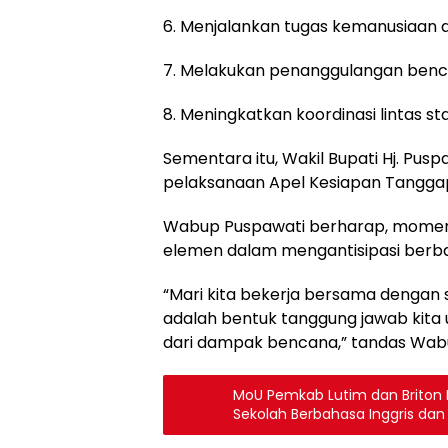
6. Menjalankan tugas kemanusiaan 
7. Melakukan penanggulangan benca
8. Meningkatkan koordinasi lintas st
Sementara itu, Wakil Bupati Hj. Pus
pelaksanaan Apel Kesiapan Tanggap 
Wabup Puspawati berharap, moment
elemen dalam mengantisipasi berba
“Mari kita bekerja bersama dengan 
adalah bentuk tanggung jawab kita 
dari dampak bencana,” tandas Wab
MoU Pemkab Lutim dan Briton 
Sekolah Berbahasa Inggris dan 