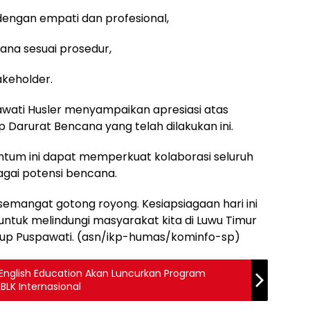
dengan empati dan profesional,
na sesuai prosedur,
akeholder.
pawati Husler menyampaikan apresiasi atas
Darurat Bencana yang telah dilakukan ini.
um ini dapat memperkuat kolaborasi seluruh
gai potensi bencana.
semangat gotong royong. Kesiapsiagaan hari ini
untuk melindungi masyarakat kita di Luwu Timur
up Puspawati. (asn/ikp-humas/kominfo-sp)
English Education Akan Luncurkan Program
BLK Internasional