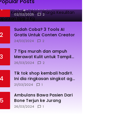
Popular Posts
Dampak Kebijakan Baru,
1
Warga Kesulitan
Mendapatkan Elpiji 3 Kg
02/02/2025
2
Sudah Coba? 3 Tools AI
2
Gratis Untuk Conten Creator
24/03/2024
2
7 Tips murah dan ampuh
3
Merawat Kulit untuk Tampil
Sehat dan Cerah
26/03/2024
2
Tik tok shop kembali hadir!!.
4
Ini dia ringkasan singkat agar
penjualan lebih sukses
21/03/2024
1
Ambulans Bawa Pasien Dari
5
Bone Terjun ke Jurang
26/03/2024
1