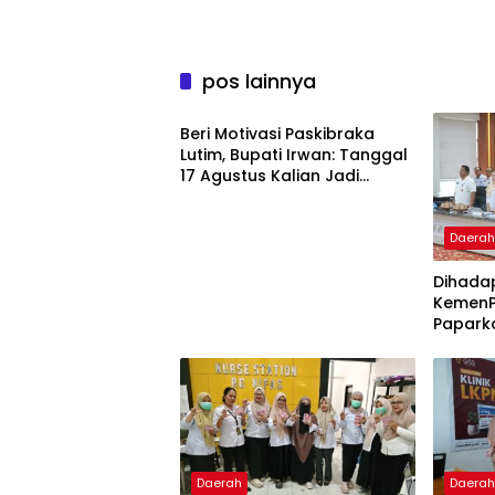
pos lainnya
Daerah
Beri Motivasi Paskibraka
Lutim, Bupati Irwan: Tanggal
17 Agustus Kalian Jadi
Perhatian
Daera
Dihada
KemenP
Papark
Capaian
Daerah
Daera