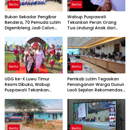
Berita
Berita
‎Bukan Sekadar Pengibar
Wabup Puspawati
Bendera, 70 Pemuda Lutim
Tekankan Peran Orang
Digembleng Jadi Calon
Tua Lindungi Anak dari
Pemimpin Masa Depan
Dampak Penggunaan
Gawai
Berita
Berita
UDG ke-X Luwu Timur
Pemkab Lutim Tegaskan
Resmi Dibuka, Wabup
Penanganan Warga Dusun
Puspawati Tekankan
Laoli Sejalan Rekomendasi
Kerukunan dan Sportivitas
Komnas HAM
Berita
Berita