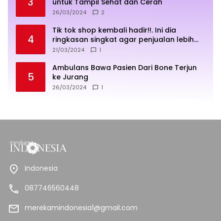
3
untuk Tampil Sehat dan Cerah
26/03/2024
2
Tik tok shop kembali hadir!!. Ini dia
4
ringkasan singkat agar penjualan lebih
sukses
21/03/2024
1
Ambulans Bawa Pasien Dari Bone Terjun
5
ke Jurang
26/03/2024
1
Indonesia
087746560448
merekamindonesia1@gmail.com