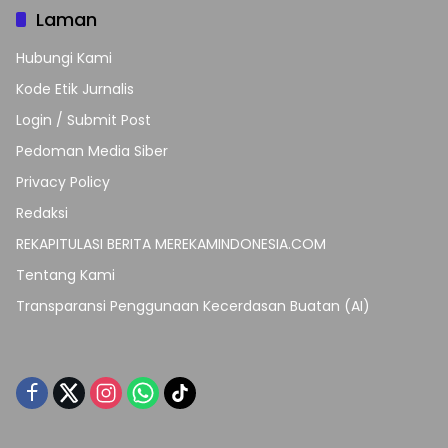
Laman
Hubungi Kami
Kode Etik Jurnalis
Login / Submit Post
Pedoman Media Siber
Privacy Policy
Redaksi
REKAPITULASI BERITA MEREKAMINDONESIA.COM
Tentang Kami
Transparansi Penggunaan Kecerdasan Buatan (AI)