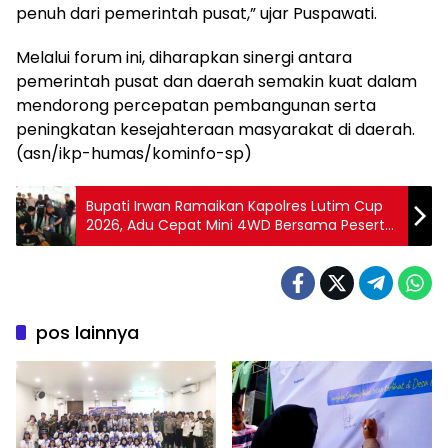
penuh dari pemerintah pusat,” ujar Puspawati.
Melalui forum ini, diharapkan sinergi antara
pemerintah pusat dan daerah semakin kuat dalam
mendorong percepatan pembangunan serta
peningkatan kesejahteraan masyarakat di daerah.
(asn/ikp-humas/kominfo-sp)
Bupati Irwan Ramaikan Kapolres Lutim Cup
2026, Adu Cepat Mini 4WD Bersama Peserta
se-Sulawesi
pos lainnya