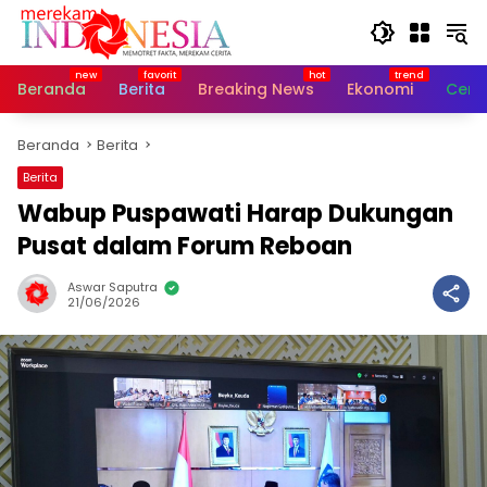
Langsung
ke
konten
Beranda
Berita
Breaking News
Ekonomi
Cerit
Beranda
Berita
Berita
Wabup Puspawati Harap Dukungan
Pusat dalam Forum Reboan
Aswar Saputra
21/06/2026