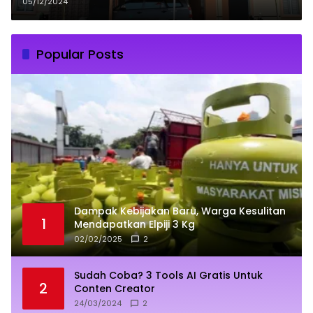
Netralitas ASN di Luwu Timur Jadi
05/12/2024
Sorotan
Popular Posts
Dampak Kebijakan Baru, Warga Kesulitan
1
Mendapatkan Elpiji 3 Kg
02/02/2025
2
Sudah Coba? 3 Tools AI Gratis Untuk
2
Conten Creator
24/03/2024
2