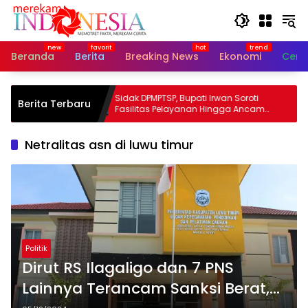
Langsung
ke
konten
Beranda
Berita
Breaking News
Ekonomi
Cerit
 Dokumen,
Sidak DPMPTSP, Bupati Irwan Soroti
Berita Terbaru
Program
Fasilitas Pelayanan Hingga Ancam
Sanksi Pelaku Usaha
Netralitas asn di luwu timur
Politik
Dirut RS Ilagaligo dan 7 PNS
Lainnya Terancam Sanksi Berat,