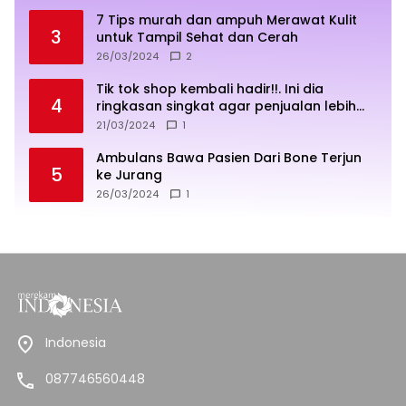
7 Tips murah dan ampuh Merawat Kulit
3
untuk Tampil Sehat dan Cerah
26/03/2024
2
Tik tok shop kembali hadir!!. Ini dia
4
ringkasan singkat agar penjualan lebih
sukses
21/03/2024
1
Ambulans Bawa Pasien Dari Bone Terjun
5
ke Jurang
26/03/2024
1
Indonesia
087746560448