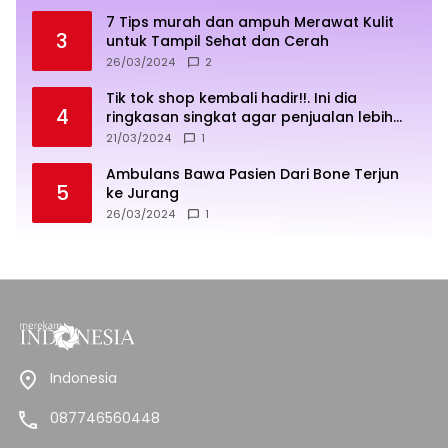
7 Tips murah dan ampuh Merawat Kulit
3
untuk Tampil Sehat dan Cerah
26/03/2024
2
Tik tok shop kembali hadir!!. Ini dia
4
ringkasan singkat agar penjualan lebih
sukses
21/03/2024
1
Ambulans Bawa Pasien Dari Bone Terjun
5
ke Jurang
26/03/2024
1
Indonesia
087746560448