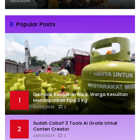
Dipadati Warga Lintas Agama
11/03/2024
Popular Posts
Dampak Kebijakan Baru, Warga Kesulitan
1
Mendapatkan Elpiji 3 Kg
02/02/2025
2
Sudah Coba? 3 Tools AI Gratis Untuk
2
Conten Creator
24/03/2024
2