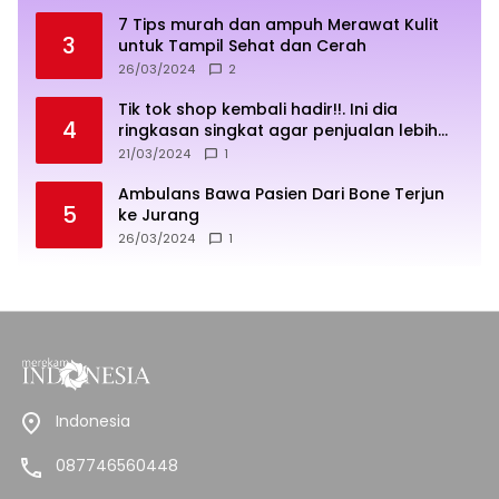
7 Tips murah dan ampuh Merawat Kulit
3
untuk Tampil Sehat dan Cerah
26/03/2024
2
Tik tok shop kembali hadir!!. Ini dia
4
ringkasan singkat agar penjualan lebih
sukses
21/03/2024
1
Ambulans Bawa Pasien Dari Bone Terjun
5
ke Jurang
26/03/2024
1
Indonesia
087746560448