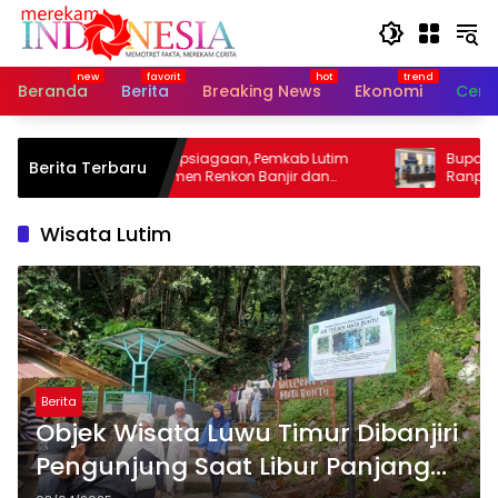
Langsung
ke
konten
Beranda
Berita
Breaking News
Ekonomi
Cerit
Perkuat Kesiapsiagaan, Pemkab Lutim
Bupati Irwa
Berita Terbaru
Susun Dokumen Renkon Banjir dan
Ranperda P
Longsor 2026
Waemami
Wisata Lutim
Berita
Objek Wisata Luwu Timur Dibanjiri
Pengunjung Saat Libur Panjang