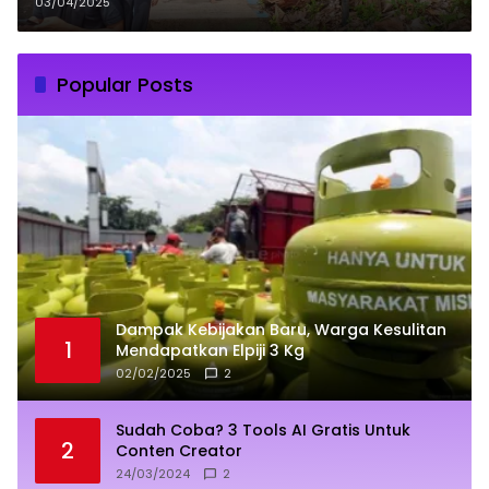
Idul Fitri
03/04/2025
Popular Posts
Dampak Kebijakan Baru, Warga Kesulitan
1
Mendapatkan Elpiji 3 Kg
02/02/2025
2
Sudah Coba? 3 Tools AI Gratis Untuk
2
Conten Creator
24/03/2024
2