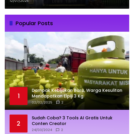
Pelecehan Seksual, Gelar Jumpa
12/07/2025
Pers
Popular Posts
Dampak Kebijakan Baru, Warga Kesulitan
1
Mendapatkan Elpiji 3 Kg
02/02/2025
2
Sudah Coba? 3 Tools AI Gratis Untuk
2
Conten Creator
24/03/2024
2