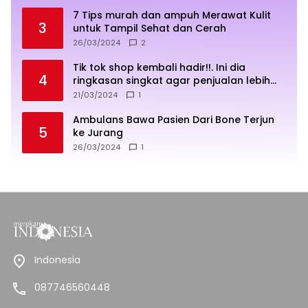
7 Tips murah dan ampuh Merawat Kulit
3
untuk Tampil Sehat dan Cerah
26/03/2024
2
Tik tok shop kembali hadir!!. Ini dia
4
ringkasan singkat agar penjualan lebih
sukses
21/03/2024
1
Ambulans Bawa Pasien Dari Bone Terjun
5
ke Jurang
26/03/2024
1
Indonesia
087746560448