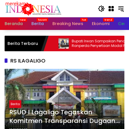
Langsung
ke
konten
Beranda
Berita
Breaking News
Ekonomi
Cerit
iagaan, Pemkab Lutim
Bupati Irwan Sampaikan Pendapat Ak
Berita Terbaru
enkon Banjir dan
Ranperda Penyertaan Modal Perum
Waemami
RS ILAGALIGO
Berita
RSUD I Lagaligo Tegaskan
Komitmen Transparansi Dugaan