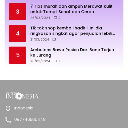
7 Tips murah dan ampuh Merawat Kulit
3
untuk Tampil Sehat dan Cerah
26/03/2024
2
Tik tok shop kembali hadir!!. Ini dia
4
ringkasan singkat agar penjualan lebih
sukses
21/03/2024
1
Ambulans Bawa Pasien Dari Bone Terjun
5
ke Jurang
26/03/2024
1
Indonesia
087746560448