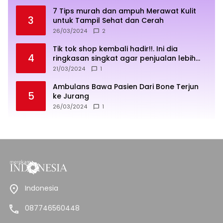
7 Tips murah dan ampuh Merawat Kulit
3
untuk Tampil Sehat dan Cerah
26/03/2024
2
Tik tok shop kembali hadir!!. Ini dia
4
ringkasan singkat agar penjualan lebih
sukses
21/03/2024
1
Ambulans Bawa Pasien Dari Bone Terjun
5
ke Jurang
26/03/2024
1
Indonesia
087746560448