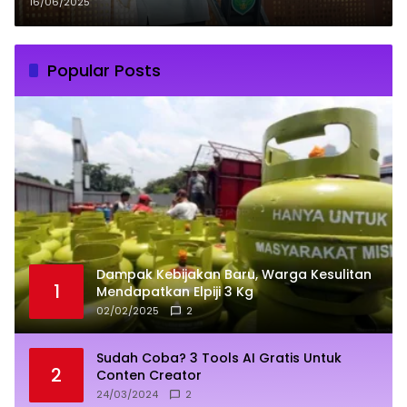
Berprestasi
16/06/2025
Popular Posts
Dampak Kebijakan Baru, Warga Kesulitan
1
Mendapatkan Elpiji 3 Kg
02/02/2025
2
Sudah Coba? 3 Tools AI Gratis Untuk
2
Conten Creator
24/03/2024
2