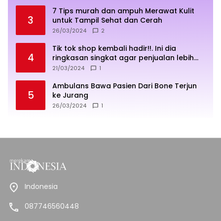
7 Tips murah dan ampuh Merawat Kulit
3
untuk Tampil Sehat dan Cerah
26/03/2024
2
Tik tok shop kembali hadir!!. Ini dia
4
ringkasan singkat agar penjualan lebih
sukses
21/03/2024
1
Ambulans Bawa Pasien Dari Bone Terjun
5
ke Jurang
26/03/2024
1
Indonesia
087746560448