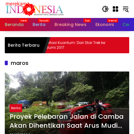
Langsung
ke
konten
Beranda
Berita
Breaking News
Ekonomi
Cerit
Teleportasi Kuantum: Dari Star Trek ke
Moto3
Berita Terbaru
Orbit Bumi 2017
Optimi
maros
Berita
Proyek Pelebaran Jalan di Camba
Akan Dihentikan Saat Arus Mudik