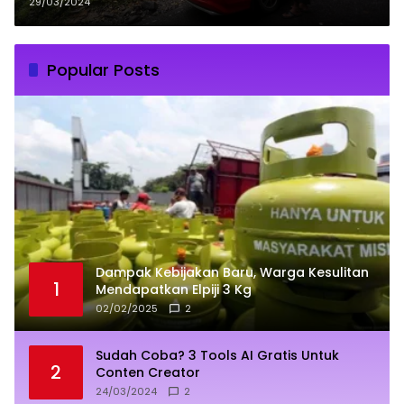
Lebaran
29/03/2024
Popular Posts
Dampak Kebijakan Baru, Warga Kesulitan
1
Mendapatkan Elpiji 3 Kg
02/02/2025
2
Sudah Coba? 3 Tools AI Gratis Untuk
2
Conten Creator
24/03/2024
2