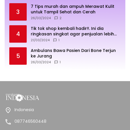
7 Tips murah dan ampuh Merawat Kulit
3
untuk Tampil Sehat dan Cerah
26/03/2024
2
Tik tok shop kembali hadir!!. Ini dia
4
ringkasan singkat agar penjualan lebih
sukses
21/03/2024
1
Ambulans Bawa Pasien Dari Bone Terjun
5
ke Jurang
26/03/2024
1
Indonesia
087746560448