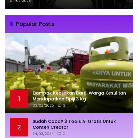
Pertumbuhan Daerah
04/07/2025
Popular Posts
Dampak Kebijakan Baru, Warga Kesulitan
1
Mendapatkan Elpiji 3 Kg
02/02/2025
2
Sudah Coba? 3 Tools AI Gratis Untuk
2
Conten Creator
24/03/2024
2