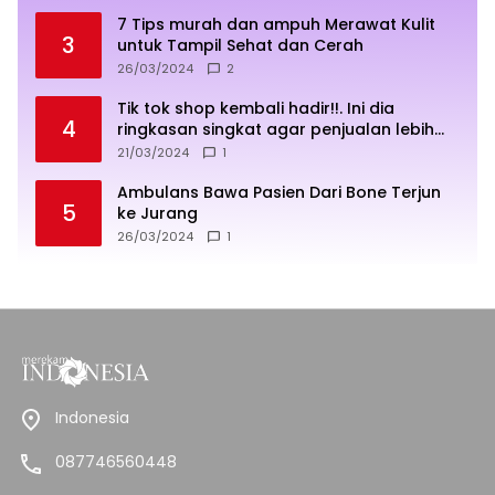
7 Tips murah dan ampuh Merawat Kulit
3
untuk Tampil Sehat dan Cerah
26/03/2024
2
Tik tok shop kembali hadir!!. Ini dia
4
ringkasan singkat agar penjualan lebih
sukses
21/03/2024
1
Ambulans Bawa Pasien Dari Bone Terjun
5
ke Jurang
26/03/2024
1
Indonesia
087746560448