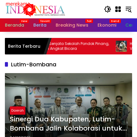
Langsung
ke
konten
Beranda
Berita
Breaking News
Ekonomi
Cerit
Ratusan Senjata Sekolah Pondok Pinang,
Hai Long
Berita Terbaru
Yayasan Angkat Bicara
Vietnam 
Lutim-Bombana
Daerah
Sinergi Dua Kabupaten, Lutim-
Bombana Jalin Kolaborasi untuk