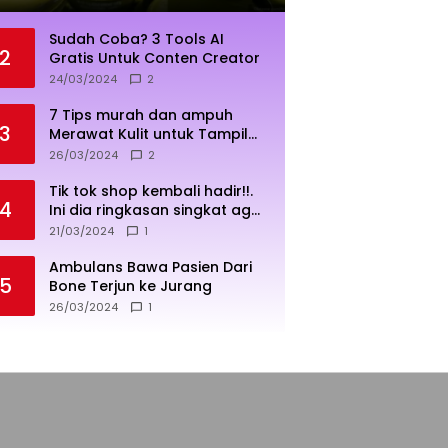
Sudah Coba? 3 Tools AI
2
Gratis Untuk Conten Creator
24/03/2024
2
7 Tips murah dan ampuh
3
Merawat Kulit untuk Tampil
Sehat dan Cerah
26/03/2024
2
Tik tok shop kembali hadir!!.
4
Ini dia ringkasan singkat agar
penjualan lebih sukses
21/03/2024
1
Ambulans Bawa Pasien Dari
5
Bone Terjun ke Jurang
26/03/2024
1