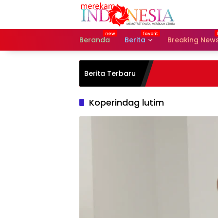
Langsung
ke
konten
Beranda
Berita
Breaking New
Berita Terbaru
Koperindag lutim