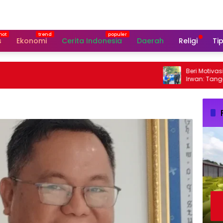
s
Ekonomi
Cerita Indonesia
Daerah
Religi
Tip
Beri Motivasi Pask
Irwan: Tanggal 17
Perhatian