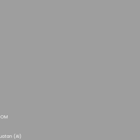
.COM
atan (AI)