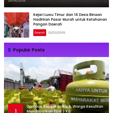
Januari–Juni 2025
25/06/2025
Kejari Luwu Timur dan 14 Desa Binaan
Hadirkan Pasar Murah untuk Ketahanan
Pangan Daerah
Daerah
22/02/2025
Popular Posts
Dampak Kebijakan Baru, Warga Kesulitan
1
Mendapatkan Elpiji 3 Kg