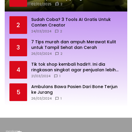
02/02/2025
2
Sudah Coba? 3 Tools AI Gratis Untuk
2
Conten Creator
24/03/2024
2
7 Tips murah dan ampuh Merawat Kulit
3
untuk Tampil Sehat dan Cerah
26/03/2024
2
Tik tok shop kembali hadir!!. Ini dia
4
ringkasan singkat agar penjualan lebih
sukses
21/03/2024
1
Ambulans Bawa Pasien Dari Bone Terjun
5
ke Jurang
26/03/2024
1