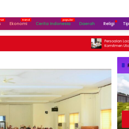
s
Ekonomi
Cerita Indonesia
Daerah
Religi
Tip
Persoalan Laoli, Bu
Komitmen Utamakan
Aspirasi Warga