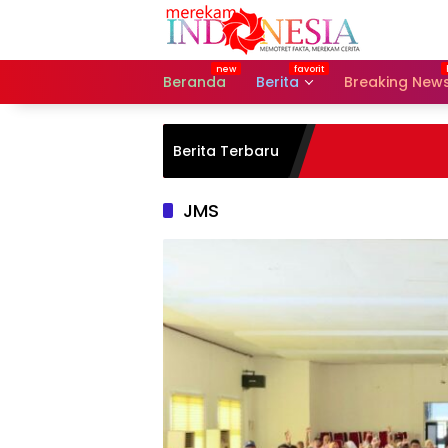
Langsung
ke
konten
Beranda
Berita
Breaking New
Berita Terbaru
JMS