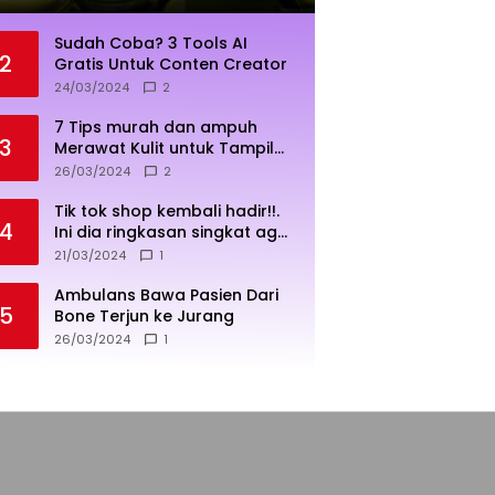
Sudah Coba? 3 Tools AI
2
Gratis Untuk Conten Creator
24/03/2024
2
7 Tips murah dan ampuh
3
Merawat Kulit untuk Tampil
Sehat dan Cerah
26/03/2024
2
Tik tok shop kembali hadir!!.
4
Ini dia ringkasan singkat agar
penjualan lebih sukses
21/03/2024
1
Ambulans Bawa Pasien Dari
5
Bone Terjun ke Jurang
26/03/2024
1