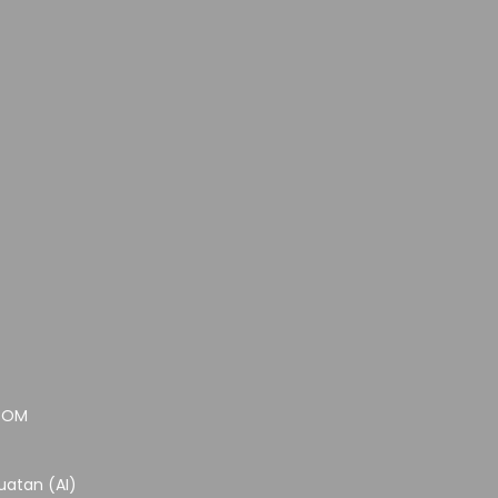
.COM
atan (AI)