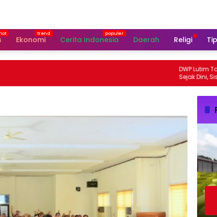
s
Ekonomi
Cerita Indonesia
Daerah
Religi
Tip
DWP Lutim Tanam
Sejak Dini, Siswa 
Kenali Perpustaka