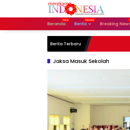
Langsung
ke
konten
Beranda
Berita
Breaking New
Berita Terbaru
Jaksa Masuk Sekolah