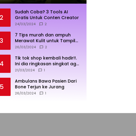
Sudah Coba? 3 Tools AI
2
Gratis Untuk Conten Creator
24/03/2024
2
7 Tips murah dan ampuh
3
Merawat Kulit untuk Tampil
Sehat dan Cerah
26/03/2024
2
Tik tok shop kembali hadir!!.
4
Ini dia ringkasan singkat agar
penjualan lebih sukses
21/03/2024
1
Ambulans Bawa Pasien Dari
5
Bone Terjun ke Jurang
26/03/2024
1