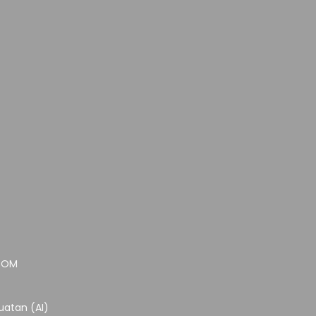
.COM
atan (AI)