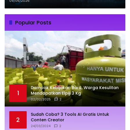
Timur ke-23
09/05/2026
Popular Posts
Dampak Kebijakan Baru, Warga Kesulitan
1
Mendapatkan Elpiji 3 Kg
02/02/2025
2
Sudah Coba? 3 Tools AI Gratis Untuk
2
Conten Creator
24/03/2024
2