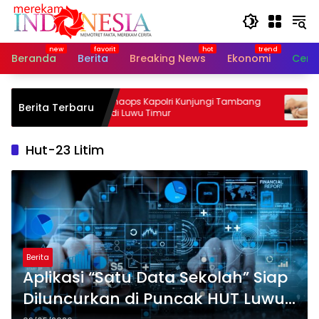
Langsung
ke
konten
Beranda
Berita
Breaking News
Ekonomi
Cerit
Astamaops Kapolri Kunjungi Tambang
Makana
Berita Terbaru
7
Vale di Luwu Timur
Bisa 
Hut-23 Litim
Berita
Aplikasi “Satu Data Sekolah” Siap
Diluncurkan di Puncak HUT Luwu