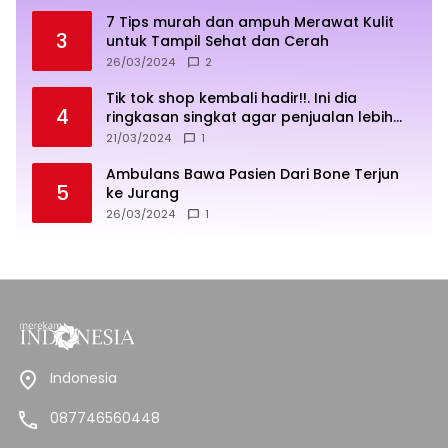
7 Tips murah dan ampuh Merawat Kulit
3
untuk Tampil Sehat dan Cerah
26/03/2024
2
Tik tok shop kembali hadir!!. Ini dia
4
ringkasan singkat agar penjualan lebih
sukses
21/03/2024
1
Ambulans Bawa Pasien Dari Bone Terjun
5
ke Jurang
26/03/2024
1
Indonesia
087746560448