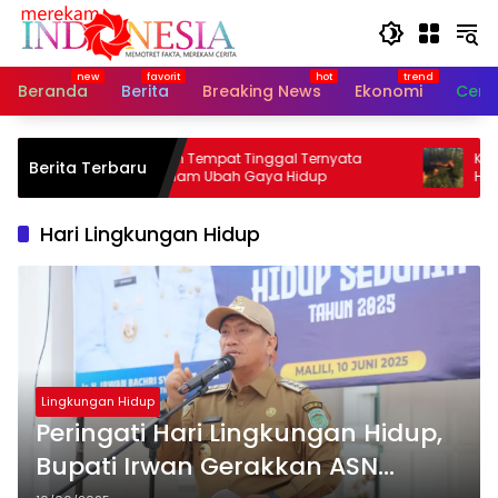
Langsung
ke
konten
Beranda
Berita
Breaking News
Ekonomi
Cerit
Pengaruh Tempat Tinggal Ternyata
Karhutl
Berita Terbaru
Diam-diam Ubah Gaya Hidup
Hektare 
Hari Lingkungan Hidup
Lingkungan Hidup
Peringati Hari Lingkungan Hidup,
Bupati Irwan Gerakkan ASN