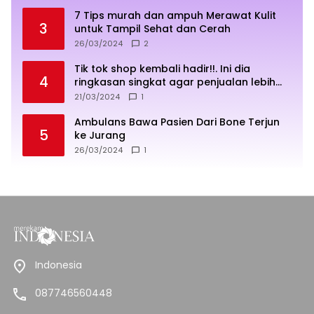
7 Tips murah dan ampuh Merawat Kulit
3
untuk Tampil Sehat dan Cerah
26/03/2024
2
Tik tok shop kembali hadir!!. Ini dia
4
ringkasan singkat agar penjualan lebih
sukses
21/03/2024
1
Ambulans Bawa Pasien Dari Bone Terjun
5
ke Jurang
26/03/2024
1
Indonesia
087746560448