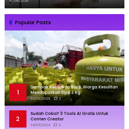
Kurangi Sampah Plastik
10/06/2025
Popular Posts
Dampak Kebijakan Baru, Warga Kesulitan
1
Mendapatkan Elpiji 3 Kg
02/02/2025
2
Sudah Coba? 3 Tools AI Gratis Untuk
2
Conten Creator
24/03/2024
2