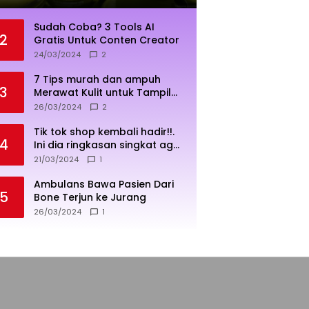
Sudah Coba? 3 Tools AI
2
Gratis Untuk Conten Creator
24/03/2024
2
7 Tips murah dan ampuh
3
Merawat Kulit untuk Tampil
Sehat dan Cerah
26/03/2024
2
Tik tok shop kembali hadir!!.
4
Ini dia ringkasan singkat agar
penjualan lebih sukses
21/03/2024
1
Ambulans Bawa Pasien Dari
5
Bone Terjun ke Jurang
26/03/2024
1