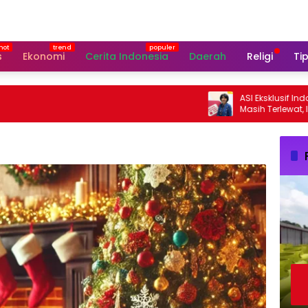
s
Ekonomi
Cerita Indonesia
Daerah
Religi
Tip
ASI Eksklusif Indonesi
Masih Terlewat, Ini Kat