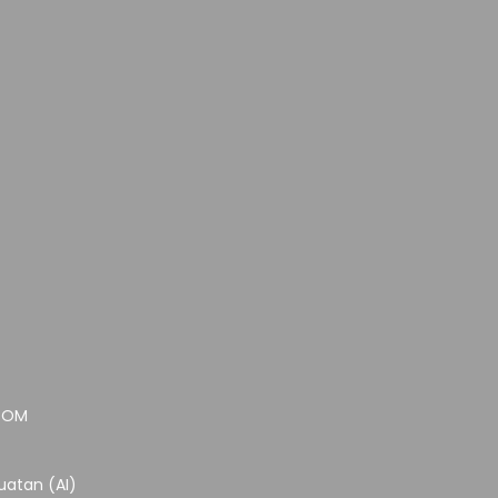
.COM
atan (AI)