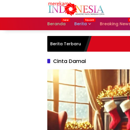
Langsung
ke
konten
Beranda
Berita
Breaking New
Berita Terbaru
Cinta Damai