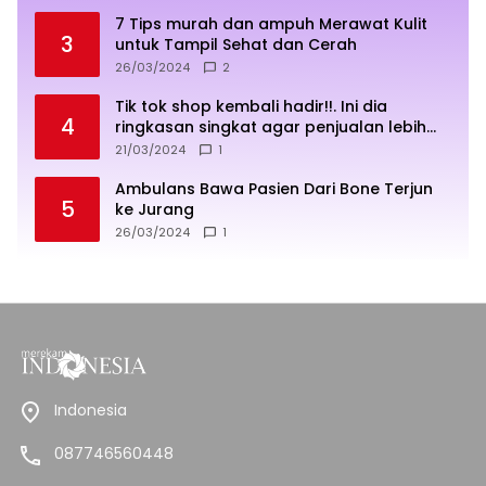
7 Tips murah dan ampuh Merawat Kulit
3
untuk Tampil Sehat dan Cerah
26/03/2024
2
Tik tok shop kembali hadir!!. Ini dia
4
ringkasan singkat agar penjualan lebih
sukses
21/03/2024
1
Ambulans Bawa Pasien Dari Bone Terjun
5
ke Jurang
26/03/2024
1
Indonesia
087746560448