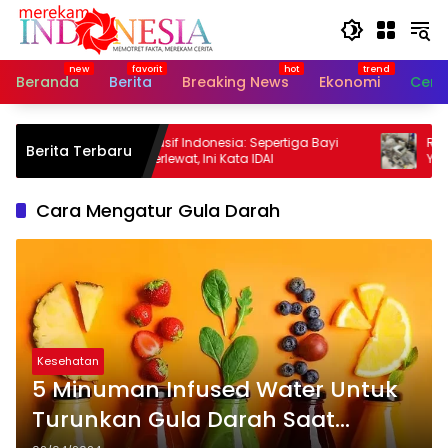
Langsung
ke
konten
Beranda
Berita
Breaking News
Ekonomi
Cerit
kup
ASI Eksklusif Indonesia: Sepertiga Bayi
Ratusan
Berita Terbaru
Masih Terlewat, Ini Kata IDAI
Yayasa
Cara Mengatur Gula Darah
Kesehatan
5 Minuman Infused Water Untuk
Turunkan Gula Darah Saat