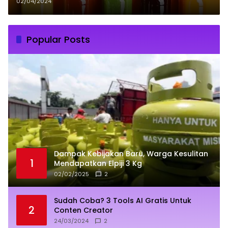
Berbuka dan Sahur
02/04/2024
Popular Posts
Dampak Kebijakan Baru, Warga Kesulitan
1
Mendapatkan Elpiji 3 Kg
02/02/2025
2
Sudah Coba? 3 Tools AI Gratis Untuk
2
Conten Creator
24/03/2024
2