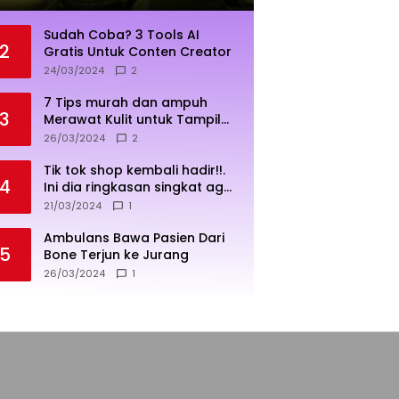
Sudah Coba? 3 Tools AI
2
Gratis Untuk Conten Creator
24/03/2024
2
7 Tips murah dan ampuh
3
Merawat Kulit untuk Tampil
Sehat dan Cerah
26/03/2024
2
Tik tok shop kembali hadir!!.
4
Ini dia ringkasan singkat agar
penjualan lebih sukses
21/03/2024
1
Ambulans Bawa Pasien Dari
5
Bone Terjun ke Jurang
26/03/2024
1