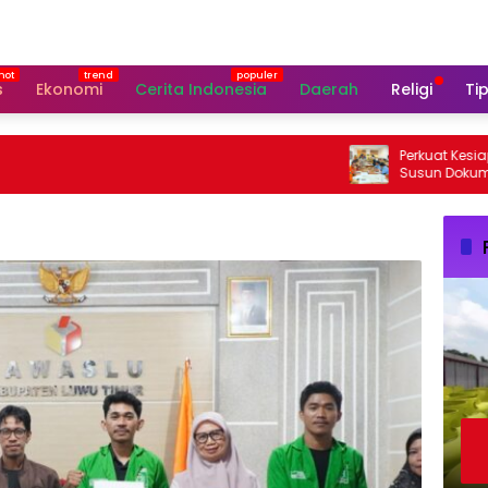
s
Ekonomi
Cerita Indonesia
Daerah
Religi
Tip
Perkuat Kesiapsiag
Susun Dokumen Ren
Longsor 2026