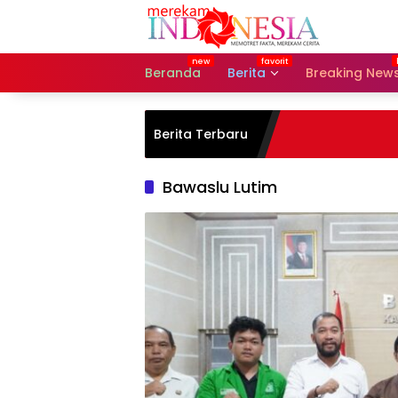
Langsung
ke
konten
Beranda
Berita
Breaking New
Berita Terbaru
Bawaslu Lutim