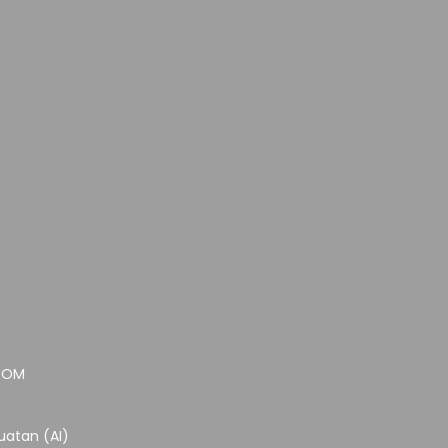
.COM
atan (AI)