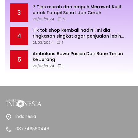
7 Tips murah dan ampuh Merawat Kulit
3
untuk Tampil Sehat dan Cerah
26/03/2024
2
Tik tok shop kembali hadir!!. Ini dia
4
ringkasan singkat agar penjualan lebih
sukses
21/03/2024
1
Ambulans Bawa Pasien Dari Bone Terjun
5
ke Jurang
26/03/2024
1
Indonesia
087746560448