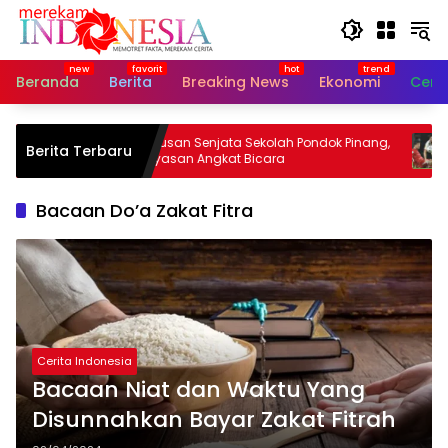
Langsung
ke
konten
Beranda
Berita
Breaking News
Ekonomi
Cerit
ayi
Ratusan Senjata Sekolah Pondok Pinang,
Hai 
Berita Terbaru
Yayasan Angkat Bicara
Viet
Bacaan Do’a Zakat Fitra
Cerita Indonesia
Bacaan Niat dan Waktu Yang
Disunnahkan Bayar Zakat Fitrah