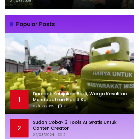
dari UMI Makassar
24/06/2025
Popular Posts
Dampak Kebijakan Baru, Warga Kesulitan
1
Mendapatkan Elpiji 3 Kg
02/02/2025
2
Sudah Coba? 3 Tools AI Gratis Untuk
2
Conten Creator
24/03/2024
2