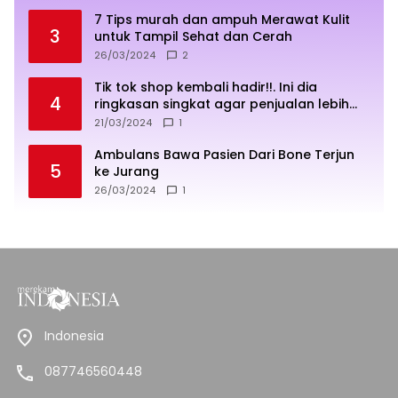
7 Tips murah dan ampuh Merawat Kulit
3
untuk Tampil Sehat dan Cerah
26/03/2024
2
Tik tok shop kembali hadir!!. Ini dia
4
ringkasan singkat agar penjualan lebih
sukses
21/03/2024
1
Ambulans Bawa Pasien Dari Bone Terjun
5
ke Jurang
26/03/2024
1
Indonesia
087746560448