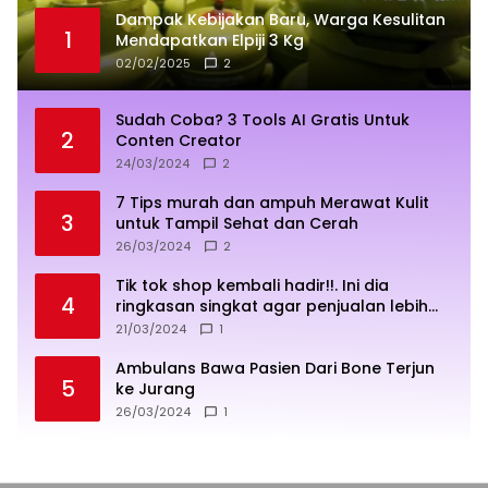
Dampak Kebijakan Baru, Warga Kesulitan
1
Mendapatkan Elpiji 3 Kg
02/02/2025
2
Sudah Coba? 3 Tools AI Gratis Untuk
2
Conten Creator
24/03/2024
2
7 Tips murah dan ampuh Merawat Kulit
3
untuk Tampil Sehat dan Cerah
26/03/2024
2
Tik tok shop kembali hadir!!. Ini dia
4
ringkasan singkat agar penjualan lebih
sukses
21/03/2024
1
Ambulans Bawa Pasien Dari Bone Terjun
5
ke Jurang
26/03/2024
1