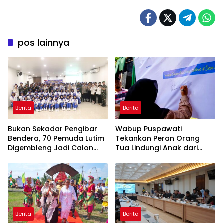
pos lainnya
Berita
Berita
‎Bukan Sekadar Pengibar
Wabup Puspawati
Bendera, 70 Pemuda Lutim
Tekankan Peran Orang
Digembleng Jadi Calon
Tua Lindungi Anak dari
Pemimpin Masa Depan
Dampak Penggunaan
Gawai
Berita
Berita