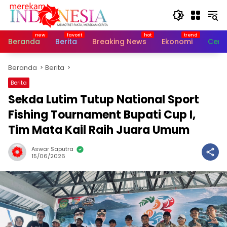
Langsung
ke
konten
Beranda
Berita
Breaking News
Ekonomi
Cerit
Beranda
Berita
Berita
Sekda Lutim Tutup National Sport
Fishing Tournament Bupati Cup I,
Tim Mata Kail Raih Juara Umum
Aswar Saputra
15/06/2026