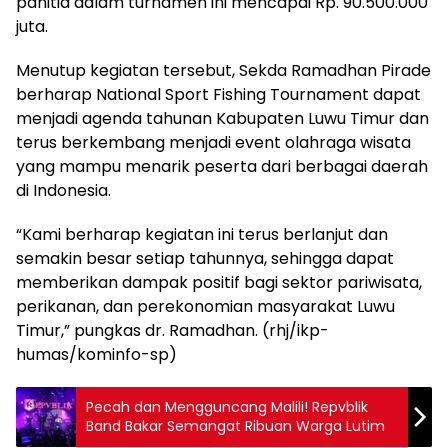
panitia dalam turnamen ini mencapai Rp. 90.500.000
juta.
Menutup kegiatan tersebut, Sekda Ramadhan Pirade
berharap National Sport Fishing Tournament dapat
menjadi agenda tahunan Kabupaten Luwu Timur dan
terus berkembang menjadi event olahraga wisata
yang mampu menarik peserta dari berbagai daerah
di Indonesia.
“Kami berharap kegiatan ini terus berlanjut dan
semakin besar setiap tahunnya, sehingga dapat
memberikan dampak positif bagi sektor pariwisata,
perikanan, dan perekonomian masyarakat Luwu
Timur,” pungkas dr. Ramadhan. (rhj/ikp-
humas/kominfo-sp)
Pecah dan Mengguncang Malili! Repvblik
Band Bakar Semangat Ribuan Warga Lutim