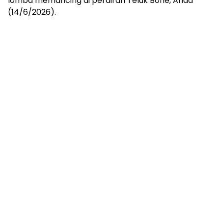
lomba memancing di perairan Teluk Bone, Ahad
(14/6/2026).