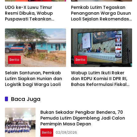
UDG ke-X Luwu Timur
Pemkab Lutim Tegaskan
Resmi Dibuka, Wabup
Penanganan Warga Dusun
Puspawati Tekankan
Laoli Sejalan Rekomendasi
Kerukunan dan Sportivitas
Komnas HAM
Berita
Berita
Selain Santunan, Pemkab
Wabup Lutim Ikuti Raker
Lutim Siapkan Hunian dan
dan RDPU Komisi II DPR RI,
Logistik bagi Warga Laoli
Bahas Reformulasi Fiskal
Daerah
Baca Juga
‎Bukan Sekadar Pengibar Bendera, 70
Pemuda Lutim Digembleng Jadi Calon
Pemimpin Masa Depan
Berita
02/08/2026