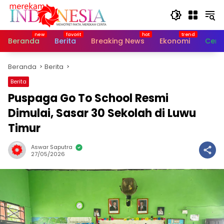
Langsung
ke
konten
Beranda
Berita
Breaking News
Ekonomi
Cerit
Beranda
Berita
Berita
Puspaga Go To School Resmi
Dimulai, Sasar 30 Sekolah di Luwu
Timur
Aswar Saputra
27/05/2026