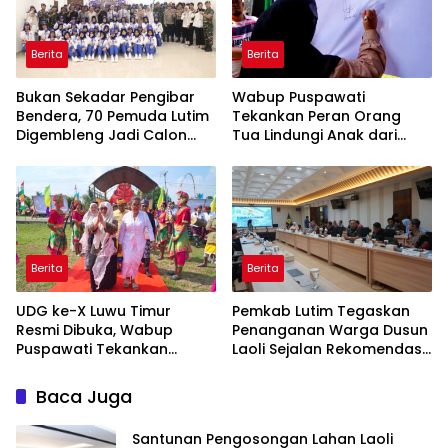
Berita
Berita
‎Bukan Sekadar Pengibar
Wabup Puspawati
Bendera, 70 Pemuda Lutim
Tekankan Peran Orang
Digembleng Jadi Calon
Tua Lindungi Anak dari
Pemimpin Masa Depan
Dampak Penggunaan
Gawai
Berita
Berita
UDG ke-X Luwu Timur
Pemkab Lutim Tegaskan
Resmi Dibuka, Wabup
Penanganan Warga Dusun
Puspawati Tekankan
Laoli Sejalan Rekomendasi
Kerukunan dan Sportivitas
Komnas HAM
Baca Juga
Santunan Pengosongan Lahan Laoli