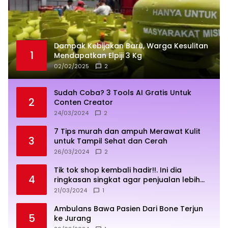
Dampak Kebijakan Baru, Warga Kesulitan
1
Mendapatkan Elpiji 3 Kg
02/02/2025
2
Sudah Coba? 3 Tools AI Gratis Untuk
2
Conten Creator
24/03/2024
2
7 Tips murah dan ampuh Merawat Kulit
3
untuk Tampil Sehat dan Cerah
26/03/2024
2
Tik tok shop kembali hadir!!. Ini dia
4
ringkasan singkat agar penjualan lebih
sukses
21/03/2024
1
Ambulans Bawa Pasien Dari Bone Terjun
5
ke Jurang