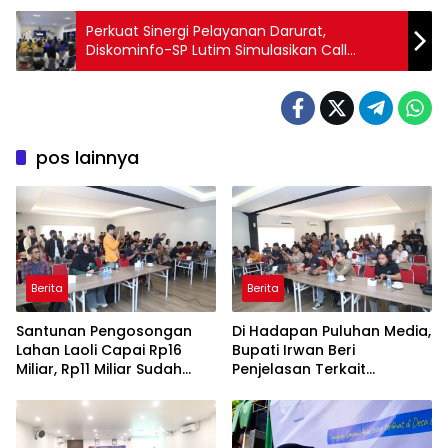
Perkuat Sinergi Pelayanan Darurat,
Diskominfo-SP Lutim Simulasikan Call
Center 112
pos lainnya
Berita
Berita
Santunan Pengosongan
Di Hadapan Puluhan Media,
Lahan Laoli Capai Rp16
Bupati Irwan Beri
Miliar, Rp11 Miliar Sudah
Penjelasan Terkait
Diterima 83 Warga
Pengosongan Lahan Laoli