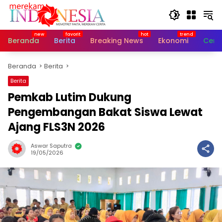
Langsung
ke
konten
Beranda
Berita
Breaking News
Ekonomi
Cerit
Beranda
Berita
Berita
Pemkab Lutim Dukung
Pengembangan Bakat Siswa Lewat
Ajang FLS3N 2026
Aswar Saputra
19/05/2026