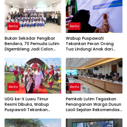
Berita
Berita
‎Bukan Sekadar Pengibar
Wabup Puspawati
Bendera, 70 Pemuda Lutim
Tekankan Peran Orang
Digembleng Jadi Calon
Tua Lindungi Anak dari
Pemimpin Masa Depan
Dampak Penggunaan
Gawai
Berita
Berita
UDG ke-X Luwu Timur
Pemkab Lutim Tegaskan
Resmi Dibuka, Wabup
Penanganan Warga Dusun
Puspawati Tekankan
Laoli Sejalan Rekomendasi
Kerukunan dan Sportivitas
Komnas HAM