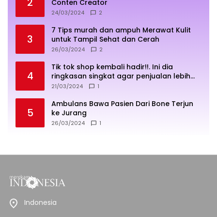
2
Conten Creator
24/03/2024
2
7 Tips murah dan ampuh Merawat Kulit
3
untuk Tampil Sehat dan Cerah
26/03/2024
2
Tik tok shop kembali hadir!!. Ini dia
4
ringkasan singkat agar penjualan lebih
sukses
21/03/2024
1
Ambulans Bawa Pasien Dari Bone Terjun
5
ke Jurang
26/03/2024
1
Indonesia