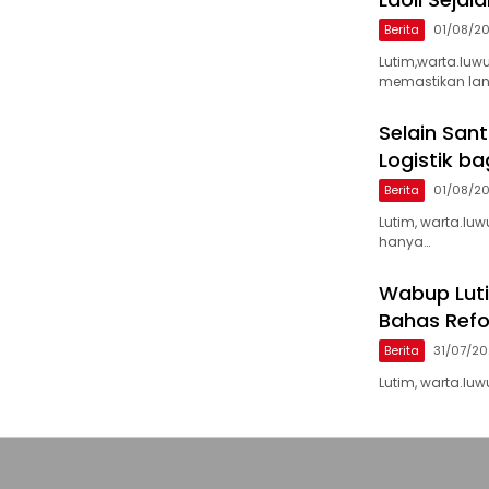
Berita
01/08/2
Lutim,warta.luw
memastikan la
Selain San
Logistik ba
Berita
01/08/2
Lutim, warta.lu
hanya…
Wabup Lutim
Bahas Refo
Berita
31/07/2
Lutim, warta.luw