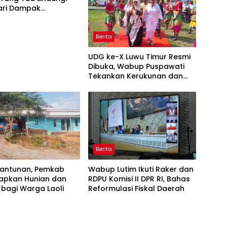
ari Dampak
naan Gawai
Berita
UDG ke-X Luwu Timur Resmi
Dibuka, Wabup Puspawati
Tekankan Kerukunan dan
Sportivitas
Berita
 Santunan, Pemkab
Wabup Lutim Ikuti Raker dan
iapkan Hunian dan
RDPU Komisi II DPR RI, Bahas
k bagi Warga Laoli
Reformulasi Fiskal Daerah