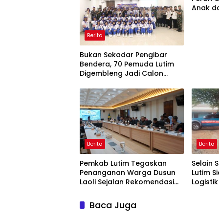
Anak d
Penggu
Berita
‎Bukan Sekadar Pengibar
Bendera, 70 Pemuda Lutim
Digembleng Jadi Calon
Pemimpin Masa Depan
Berita
Berita
Pemkab Lutim Tegaskan
Selain
Penanganan Warga Dusun
Lutim S
Laoli Sejalan Rekomendasi
Logisti
Komnas HAM
Baca Juga