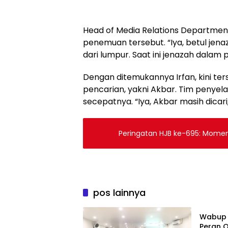
Head of Media Relations Departmen
penemuan tersebut. “Iya, betul jena
dari lumpur. Saat ini jenazah dalam
Dengan ditemukannya Irfan, kini te
pencarian, yakni Akbar. Tim peny
secepatnya. “Iya, Akbar masih dica
Peringatan HJB ke-695: Mome
pos lainnya
Berita
Wabup 
Peran O