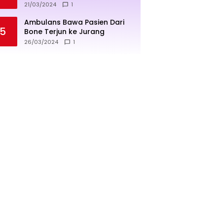
penjualan lebih sukses
21/03/2024
1
Ambulans Bawa Pasien Dari
5
Bone Terjun ke Jurang
26/03/2024
1