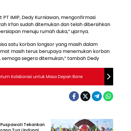
t PT IMIP, Dedy Kurniawan, mengonfirmasi
zah Irfan sudah ditemukan dan telah dibersihkan
 persiapan menuju rumah duka,” ujarnya.
rsisa satu korban longsor yang masih dalam
elamat masih terus berupaya menemukan korban
ri, semoga segera ditemukan,” tambah Dedy
ntum Kolaborasi untuk Masa Depan Bone
Puspawati Tekankan
rang Tua Lindungi