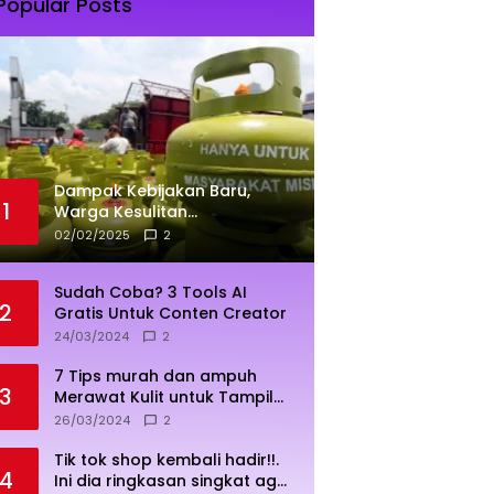
Popular Posts
Dampak Kebijakan Baru,
1
Warga Kesulitan
Mendapatkan Elpiji 3 Kg
02/02/2025
2
Sudah Coba? 3 Tools AI
2
Gratis Untuk Conten Creator
24/03/2024
2
7 Tips murah dan ampuh
3
Merawat Kulit untuk Tampil
Sehat dan Cerah
26/03/2024
2
Tik tok shop kembali hadir!!.
4
Ini dia ringkasan singkat agar