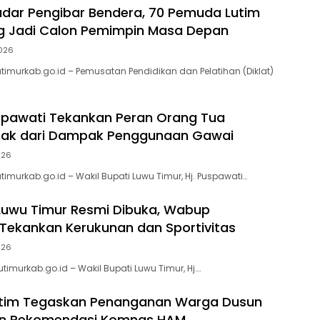
adar Pengibar Bendera, 70 Pemuda Lutim
g Jadi Calon Pemimpin Masa Depan
026
utimurkab.go.id – Pemusatan Pendidikan dan Pelatihan (Diklat)
pawati Tekankan Peran Orang Tua
Anak dari Dampak Penggunaan Gawai
026
timurkab.go.id – Wakil Bupati Luwu Timur, Hj. Puspawati…
Luwu Timur Resmi Dibuka, Wabup
Tekankan Kerukunan dan Sportivitas
026
utimurkab.go.id – Wakil Bupati Luwu Timur, Hj….
tim Tegaskan Penanganan Warga Dusun
lan Rekomendasi Komnas HAM