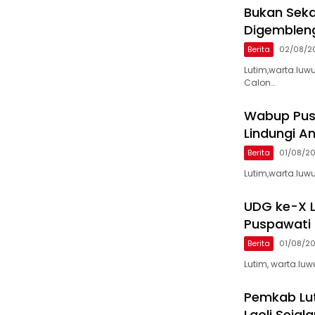
‎Bukan Sek
Digemblen
Berita
02/08/2
‎Lutim,warta.luw
Calon…
Wabup Pus
Lindungi 
Berita
01/08/2
Lutim,warta.luwu
UDG ke-X 
Puspawati 
Berita
01/08/2
Lutim, warta.luw
Pemkab Lu
Laoli Seja