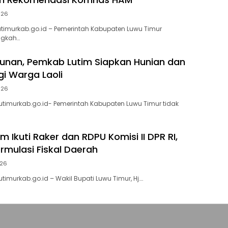
026
utimurkab.go.id – Pemerintah Kabupaten Luwu Timur
ngkah…
tunan, Pemkab Lutim Siapkan Hunian dan
gi Warga Laoli
026
wutimurkab.go.id- Pemerintah Kabupaten Luwu Timur tidak
 Ikuti Raker dan RDPU Komisi II DPR RI,
rmulasi Fiskal Daerah
026
utimurkab.go.id – Wakil Bupati Luwu Timur, Hj….