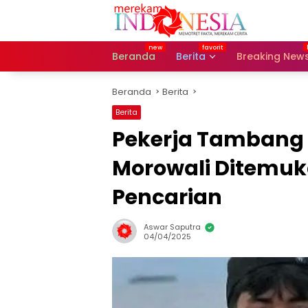
Langsung
ke
konten
Beranda
Berita
Breaking New
Beranda
Berita
Berita
Pekerja Tambang 
Morowali Ditemuka
Pencarian
Aswar Saputra
04/04/2025