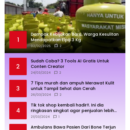
Dampak Kebijakan Baru, Warga Kesulitan
1
Mendapatkan Elpiji 3 Kg
02/02/2025
2
Sudah Coba? 3 Tools AI Gratis Untuk
2
Conten Creator
24/03/2024
2
7 Tips murah dan ampuh Merawat Kulit
3
untuk Tampil Sehat dan Cerah
26/03/2024
2
Tik tok shop kembali hadir!!. Ini dia
4
ringkasan singkat agar penjualan lebih
sukses
21/03/2024
1
Ambulans Bawa Pasien Dari Bone Terjun