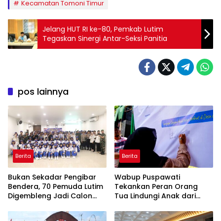
Kecamatan Tomoni Timur
Jelang HUT RI ke-80, Pemkab Lutim
Tegaskan Sinergi Antar-Seksi Panitia
pos lainnya
Berita
Berita
‎Bukan Sekadar Pengibar
Wabup Puspawati
Bendera, 70 Pemuda Lutim
Tekankan Peran Orang
Digembleng Jadi Calon
Tua Lindungi Anak dari
Pemimpin Masa Depan
Dampak Penggunaan
Gawai