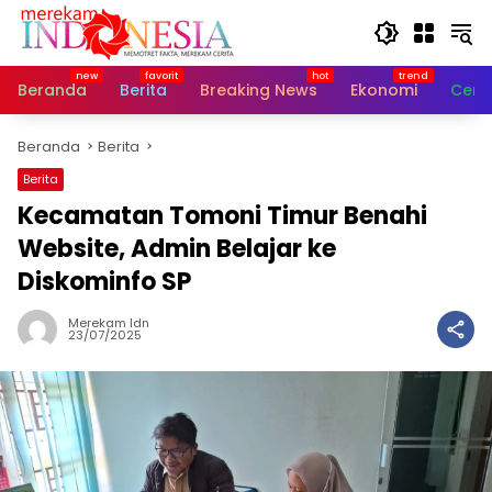
Langsung
ke
konten
Beranda
Berita
Breaking News
Ekonomi
Cerit
Beranda
Berita
Berita
Kecamatan Tomoni Timur Benahi
Website, Admin Belajar ke
Diskominfo SP
Merekam Idn
23/07/2025