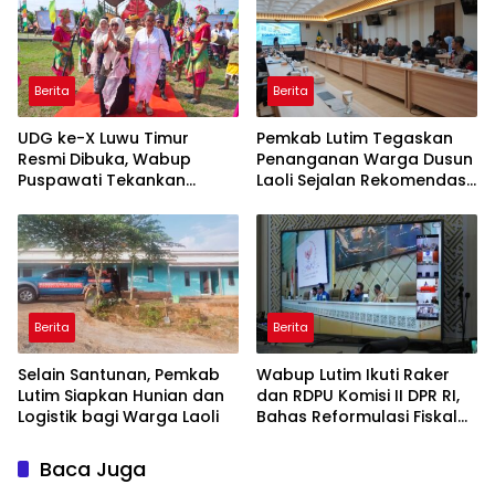
Berita
Berita
UDG ke-X Luwu Timur
Pemkab Lutim Tegaskan
Resmi Dibuka, Wabup
Penanganan Warga Dusun
Puspawati Tekankan
Laoli Sejalan Rekomendasi
Kerukunan dan Sportivitas
Komnas HAM
Berita
Berita
Selain Santunan, Pemkab
Wabup Lutim Ikuti Raker
Lutim Siapkan Hunian dan
dan RDPU Komisi II DPR RI,
Logistik bagi Warga Laoli
Bahas Reformulasi Fiskal
Daerah
Baca Juga