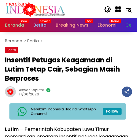
Langsung
ke
konten
Beranda
Berita
Breaking News
Ekonomi
Cerit
Beranda
Berita
Berita
Insentif Petugas Keagamaan di
Lutim Tetap Cair, Sebagian Masih
Berproses
Aswar Saputra
17/06/2026
Lutim –
Pemerintah Kabupaten Luwu Timur
memastikan program insentif petugas keagamaan