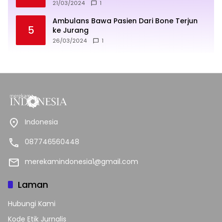
sukses
21/03/2024
1
Ambulans Bawa Pasien Dari Bone Terjun
5
ke Jurang
26/03/2024
1
Indonesia
087746560448
merekamindonesia1@gmail.com
Laman
Hubungi Kami
Kode Etik Jurnalis