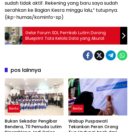
sudah tidak aktif. Rekening yang baru saya sudah
serahkan ke Bagian Kesra minggu lalu,” tutupnya.
(ikp-humas/kominfo-sp)
Gelar Forum SDI, Pemkab Lutim Dorong
Blueprint Tata Kelola Data yang Akurat ‎
pos lainnya
Berita
Berita
‎Bukan Sekadar Pengibar
Wabup Puspawati
Bendera, 70 Pemuda Lutim
Tekankan Peran Orang